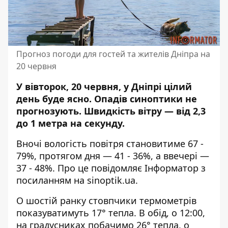
Прогноз погоди для гостей та жителів Дніпра на
20 червня
У вівторок, 20 червня, у Дніпрі цілий
день буде ясно.
Опадів синоптики не
прогнозують
. Швидкість вітру — від 2,3
до 1 метра на секунду.
Вночі вологість повітря становитиме 67 -
79%, протягом дня — 41 - 36%, а ввечері —
37 - 48%. Про це повідомляє Інформатор з
посиланням на
sinoptik.ua
.
О шостій ранку стовпчики термометрів
показуватимуть 17° тепла. В обід, о 12:00,
на градусниках побачимо 26° тепла, о