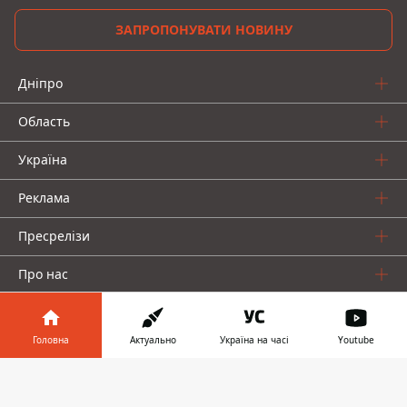
ЗАПРОПОНУВАТИ НОВИНУ
Дніпро
Область
Україна
Реклама
Пресрелізи
Про нас
Головна
Актуально
Україна на часі
Youtube
Інформатор у
Завантажити
телефоні
👉
Інформатор проекти