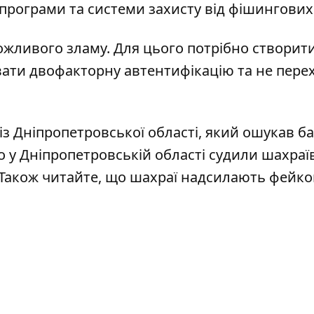
 програми та системи захисту від фішингових
можливого зламу. Для цього потрібно створит
увати двофакторну автентифікацію та не пере
із Дніпропетровської області, який ошукав б
о у Дніпропетровській області
судили шахраїв
 Також читайте, що шахраї
надсилають фейко