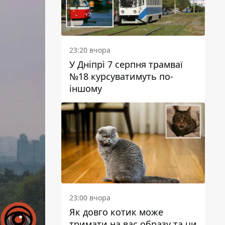
23:20 вчора
У Дніпрі 7 серпня трамваї
№18 курсуватимуть по-
іншому
23:00 вчора
Як довго котик може
тримати на вас образу та чи