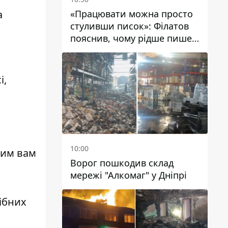
«Працювати можна просто
а
стуливши писок»: Філатов
пояснив, чому рідше пише у
соцмережах та
розкритикував медійність
чиновників
і,
10:00
мим вам
Ворог пошкодив склад
мережі "Алкомаг" у Дніпрі
ібних