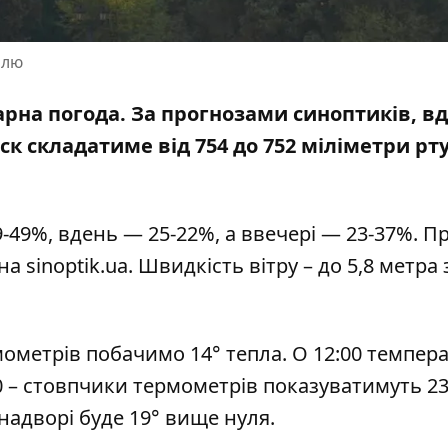
олю
марна погода. За прогнозами синоптиків, в
к складатиме від 754 до 752 міліметри рт
-49%, вдень — 25-22%, а ввечері — 23-37%. П
 на
sinoptik.ua
. Швидкість вітру – до 5,8 метра 
мометрів побачимо 14° тепла. О 12:00 темпер
0 – стовпчики термометрів показуватимуть 23°
 надворі буде 19° вище нуля.