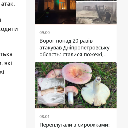
 атак.
и
ходити
09:00
Ворог понад 20 разів
атакував Дніпропетровську
атька
область: сталися пожежі,
постраждали будинки,
, які
інфраструктура та авто
ві
08:01
Переплутали з сироїжками: