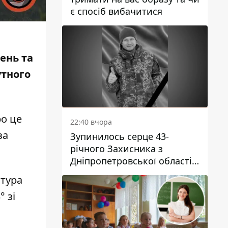
є спосіб вибачитися
день та
утного
ро це
22:40 вчора
за
Зупинилось серце 43-
річного Захисника з
Дніпропетровської області
Євгена Зінченка
атура
 зі