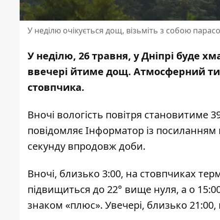
У неділю очікується дощ, візьміть з собою парас
У неділю, 26 травня, у Дніпрі буде х
ввечері йтиме дощ. Атмосферний тис
стовпчика.
Вночі вологість повітря становитиме 39
повідомляє Інформатор із посиланням
секунду впродовж доби.
Вночі, близько 3:00, на стовпчиках тер
підвищиться до 22° вище нуля, а о 15:0
знаком «плюс». Увечері, близько 21:00,