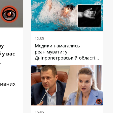
12:35
ну
Медики намагались
реанімувати: у
 у вас
Дніпропетровській області
.
дворічний хлопчик потонув
у басейні
а
тивних
10:50