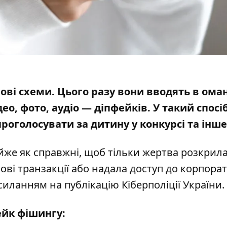
ові схеми. Цього разу вони вводять в ома
, фото, аудіо — діпфейків. У такий спосіб
оголосувати за дитину у конкурсі та інше
йже як справжні, щоб тільки жертва розкрил
ові транзакції або надала доступ до корпора
осиланням
на публікацію Кіберполіції України
.
ейк фішингу: