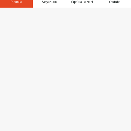
Головна
Актуально
Україна на часі
Youtube
Інформатор у
Дніпро
Завантажити
телефоні
👉
Область
Україна
Реклама
Пресрелізи
Про нас
Інформатор проекти
Інформатор Україна
Інформатор Київ
Інформатор Авто