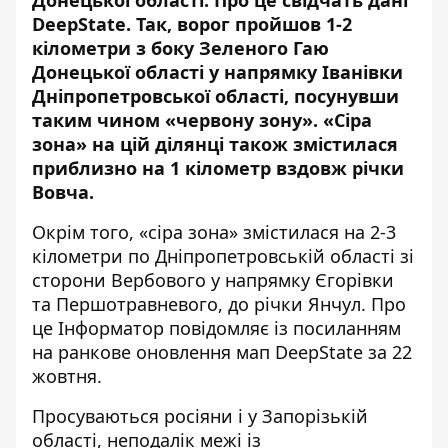
Донецької області. Про це свідчать дані
DeepState. Так, ворог пройшов 1-2
кілометри з боку Зеленого Гаю
Донецької області у напрямку Іванівки
Дніпропетровської області, посунувши
таким чином «червону зону». «Сіра
зона» на цій ділянці також змістилася
приблизно на 1 кілометр вздовж річки
Вовча.
Окрім того, «сіра зона» змістилася на 2-3
кілометри по Дніпропетровській області зі
сторони Вербового у напрямку Єгорівки
та Першотравневого, до річки Янчул. Про
це Інформатор повідомляє із посиланням
на ранкове
оновлення мап DeepState
за 22
жовтня.
Просуваються росіяни і у Запорізькій
області, неподалік межі із