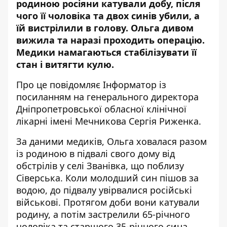
родиною росіяни катували добу, після
чого її чоловіка та двох синів убили, а
їй вистрілили в голову. Ольга дивом
вижила та наразі проходить операцію.
Медики намагаються стабілізувати її
стан і витягти кулю.
Про це повідомляє Інформатор із
посиланням на генерального директора
Дніпропетровської обласної клінічної
лікарні імені Мечникова
Сергія Риженка
.
За даними медиків,
Ольга ховалася разом
із родиною в підвалі свого дому від
обстрілів у селі Званівка, що поблизу
Сіверська. Коли молодший син пішов за
водою, до підвалу увірвалися російські
військові. Протягом доби вони катували
родину, а потім застрелили 65-річного
чоловіка та старшого 35-річного сина.