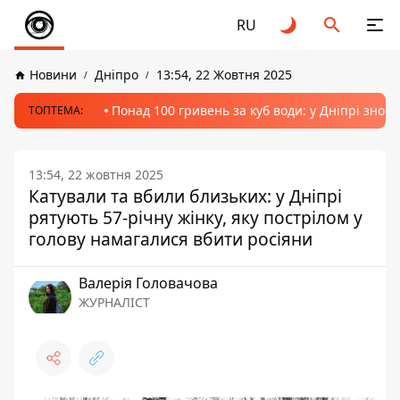
RU
Новини
Дніпро
13:54, 22 Жовтня 2025
Понад 100 гривень за куб води: у Дніпрі знов
ТОПТЕМА:
13:54, 22 жовтня 2025
Катували та вбили близьких: у Дніпрі
рятують 57-річну жінку, яку пострілом у
голову намагалися вбити росіяни
Валерія Головачова
ЖУРНАЛІСТ