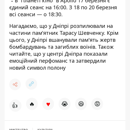
в “Планеті кіно” в Apollo 17 березня є
єдиний сеанс на 16:00. З 18 по 20 березня
всі сеанси — о 18:30.
Нагадаємо, що у Дніпрі
розпилювали на
частини пам'ятник Тарасу Шевченку
. Крім
цього,
у Дніпрі
вшанували пам'ять жертв
бомбардувань
та загиблих воїнів.
Також
читайте, що
у центрі Дніпра
показали
емоційний перфоманс та затвердили
новий символ полону
♥
🔥
😭
😆
😡
👍