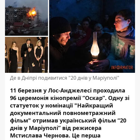
Де в Дніпрі подивитися "20 днів у Маріуполі"
11 березня у Лос-Анджелесі проходила
96 церемонія кінопремії “Оскар”. Одну зі
статуеток у номінації "Найкращий
документальний повнометражний
фільм"
отримав український фільм “20
днів у Маріуполі”
від режисера
Мстислава Чернова. Це перша