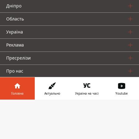
Дніпро
Область
Україна
Реклама
Пресрелізи
Про нас
Головна
Актуально
Україна на часі
Youtube
Інформатор у
Завантажити
телефоні
👉
Інформатор проекти
Інформатор Україна
Інформатор Київ
Інформатор Авто