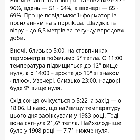
Вночі вологість повітря становитиме 87 -
96%, вдень — 51 - 64%, а ввечері — 65 -
69%. Про це повідомляє Інформатор із
посиланням на
sinoptik.ua
. Швидкість
вітру – до 6,5 метрів за секунду впродовж
доби.
Вночі, близько 5:00, на стовпчиках
термометрів побачимо 5° тепла. О 11:00
температура підвищиться до 12° вище
нуля, а о 14:00 – зросте до 15° зі знаком
«плюс». Увечері, близько 23:00, надворі
буде 9° вище нуля.
Схід сонця очікується о 5:22, а захід — о
18:06. Цікаво, що найвищу температуру
цього дня зафіксували у 1983 році. Тоді
вона сягнула 21,6° тепла. Найхолодніше
було у 1908 році — 7,7° нижче нуля.