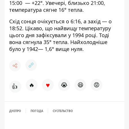
15:00 — +22°. Увечері, близько 21:00,
температура сягне 16° тепла.
Схід сонця очікується о 6:16, а захід — о
18:52. Цікаво, що найвищу температуру
цього дня зафіксували у 1994 році. Тоді
вона сягнула 35° тепла. Найхолодніше
було у 1942— 1,6° вище нуля.
♥
🔥
😭
😆
😡
👍
ДНІПРО
ПОГОДА
СУСПІЛЬСТВО