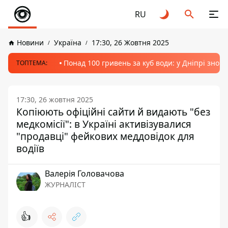
RU
Новини
Україна
17:30, 26 Жовтня 2025
Понад 100 гривень за куб води: у Дніпрі знов
ТОПТЕМА:
17:30, 26 жовтня 2025
Копіюють офіційні сайти й видають "без
медкомісії": в Україні активізувалися
"продавці" фейкових меддовідок для
водіїв
Валерія Головачова
ЖУРНАЛІСТ
👍