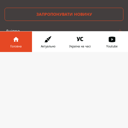
ЗАПРОПОНУВАТИ НОВИНУ
Дніпро
Область
Головна
Актуально
Україна на часі
Youtube
Україна
Інформатор у
Завантажити
телефоні
👉
Реклама
Пресрелізи
Про нас