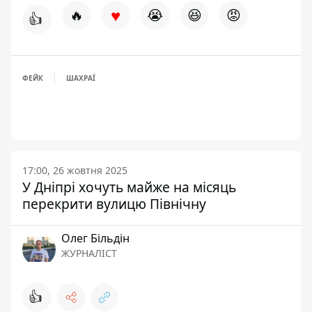
♥
🔥
😭
😆
😡
👍
ФЕЙК
ШАХРАЇ
17:00, 26 жовтня 2025
У Дніпрі хочуть майже на місяць
перекрити вулицю Північну
Олег Більдін
ЖУРНАЛІСТ
👍