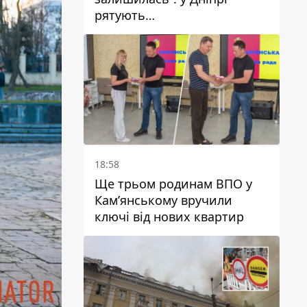
рятують
військовослужбовицю та
мати чотирьох дітей, яку
поранив КАБ
18:58
Ще трьом родинам ВПО у
Кам’янському вручили
ключі від нових квартир