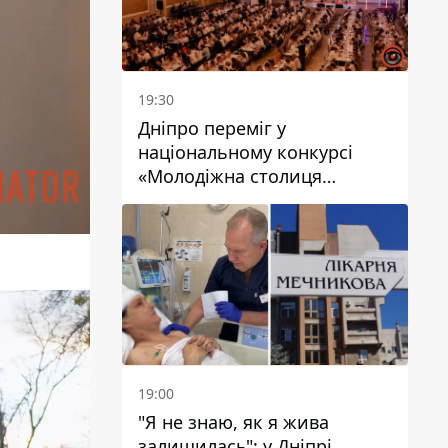
19:30
Дніпро переміг у
національному конкурсі
«Молодіжна столиця
України – 2026»
19:00
"Я не знаю, як я жива
залишилась": у Дніпрі