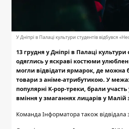
У Дніпрі в Палаці культури студентів відбувся «
13 грудня у Дніпрі в Палаці культури 
одяглись у яскраві костюми улюблени
могли відвідати ярмарок, де можна б
товари з аніме-атрибутикою. У межах
популярні K-pop-треки, брали участь
вміння у змаганнях лицарів у Малій з
Команда Інформатора також відвідала 