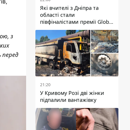
ів,
Які вчителі з Дніпра та
області стали
півфіналістами премії Global
Teacher Prize Ukraine 2026
ою, з
аких
 перед
21:20
У Кривому Розі дві жінки
підпалили вантажівку