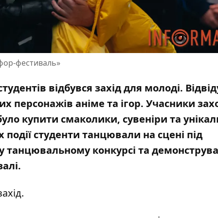
Нефор-фестиваль»
студентів відбувся захід для молоді. Відвід
х персонажів аніме та ігор. Учасники зах
уло купити смаколики, сувеніри та унікал
 події студенти танцювали на сцені під
 у танцювальному конкурсі та демонструва
алі.
захід.