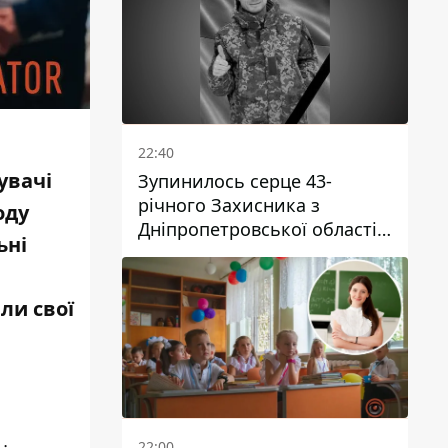
22:40
увачі
Зупинилось серце 43-
річного Захисника з
оду
Дніпропетровської області
ьні
Євгена Зінченка
ли свої
22:00