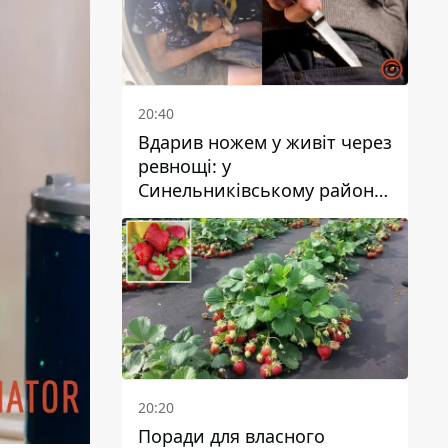
20:40
Вдарив ножем у живіт через
ревнощі: у
Синельниківському районі
затримали 49-річного
чоловіка за вбивство
20:20
Поради для власного