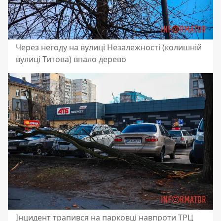
Через негоду на вулиці Незалежності (колишній
вулиці Титова) впало дерево
Інцидент трапився на парковці навпроти ТРЦ