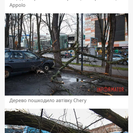
Appolo
Дерево пошкодило автівку Chery