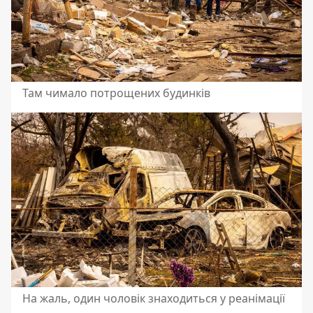
Там чимало потрощених будинків
На жаль, один чоловік знаходиться у реанімації