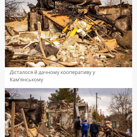
Дісталося й дачному кооперативу у
Кам’янському