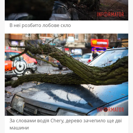
В неї розбито лобове скло
За словами водія Chery, дерево зачепило ще дві
машини