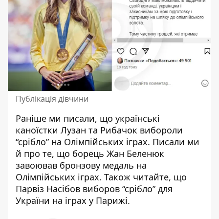
Публікація дівчини
Раніше ми писали, що українські
каноїстки Лузан та Рибачок
вибороли
“срібло” на Олімпійських іграх
. Писали ми
й про те, що борець Жан Беленюк
завоював бронзову медаль на
Олімпійських іграх
. Також читайте, що
Парвіз Насібов
виборов “срібло” для
України на іграх у Парижі
.