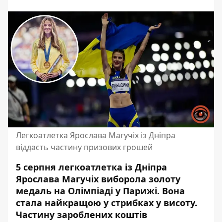
Легкоатлетка Ярослава Магучіх із Дніпра
віддасть частину призових грошей
5 серпня легкоатлетка із Дніпра
Ярослава Магучіх
виборола золоту
медаль на Олімпіаді
у Парижі. Вона
стала найкращою у стрибках у висоту.
Частину зароблених коштів