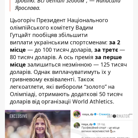
зроблю. Всі деталі згодом”, — написала
Ярослава.
Цьогоріч Президент Національного
олімпійського комітету Вадим
Гутцайт
пообіцяв збільшити
виплати
українським спортсменам:
за 2
місце
— до 100 тисяч доларів,
за третє
—
80 тисяч доларів. А ось премія
за перше
місце
залишиться незмінною — 125 тисяч
доларів. Однак виплачуватимуть їх у
гривневому еквіваленті. Також
легкоатлети, які вибороли “золото” на
Олімпіаді,
отримають додаткові
50 тисяч
доларів від організації World Athletics.