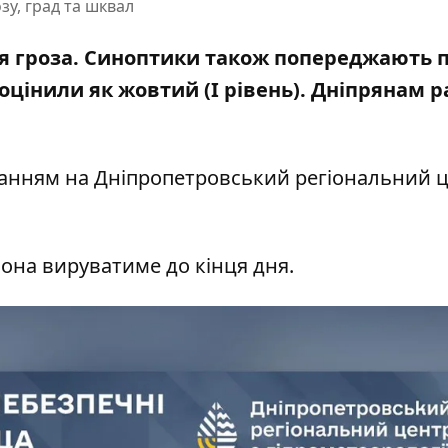
зу, град та шквал
ться гроза. Синоптики також попереджають 
 оцінили як жовтий (І рівень). Дніпрянам 
ланням на
Дніпропетровський регіональний ц
 Вона вируватиме до кінця дня.