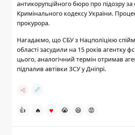
антикорупційного бюро про підозру за 
Кримінального кодексу України. Проце
прокурора.
Нагадаємо, що
СБУ з Нацполіцією с
пійм
області засудили на 15 років агентку ф
цього,
аналогічний термін отримав аген
підпалив автівки ЗСУ у Дніпрі
.
♥
👍
🔥
😭
😆
😡