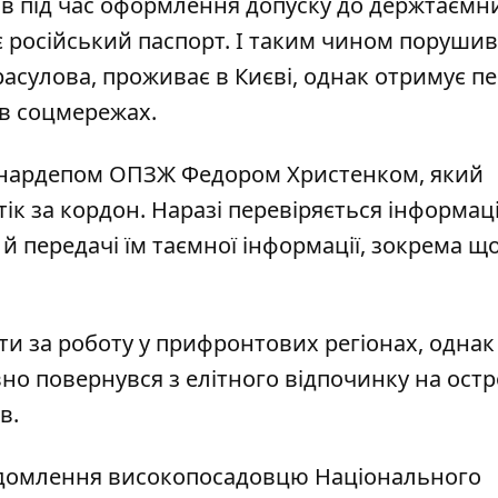
в під час оформлення допуску до держтаємни
 російський паспорт. І таким чином порушив
сулова, проживає в Києві, однак отримує пе
і в соцмережах.
з нардепом ОПЗЖ Федором Христенком, який
тік за кордон. Наразі перевіряється інформа
й передачі їм таємної інформації, зокрема щ
ти за роботу у прифронтових регіонах, однак
вно повернувся з елітного відпочинку на остр
ів.
ідомлення високопосадовцю Національного