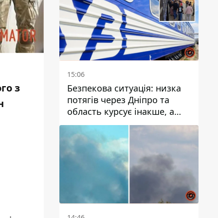
15:06
го з
Безпекова ситуація: низка
потягів через Дніпро та
н
область курсує інакше, а
частину шляху замінили
автобусами та
електричками
14:46