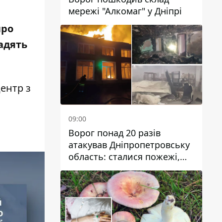
мережі "Алкомаг" у Дніпрі
про
радять
ентр з
09:00
Ворог понад 20 разів
атакував Дніпропетровську
область: сталися пожежі,
постраждали будинки,
інфраструктура та авто