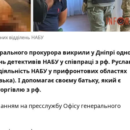
ьних відділень НАБУ
рального прокурора викрили у Дніпрі одно
ь детективів НАБУ у співпраці з рф. Русла
діяльність НАБУ у прифронтових областях
ька). І допомагає своєму батьку, який є
оргівлю з рф.
иланням на
пресслужбу Офісу генерального