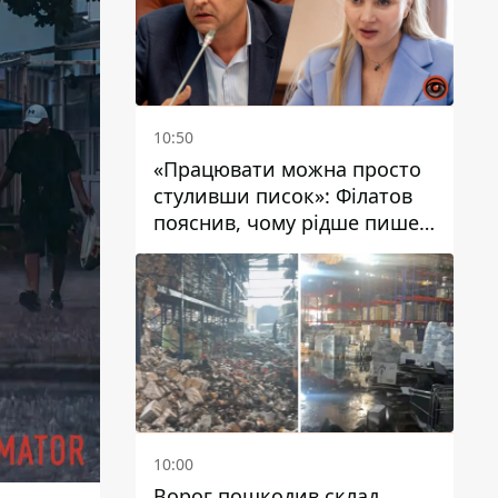
10:50
«Працювати можна просто
стуливши писок»: Філатов
пояснив, чому рідше пише у
соцмережах та
розкритикував медійність
чиновників
10:00
Ворог пошкодив склад