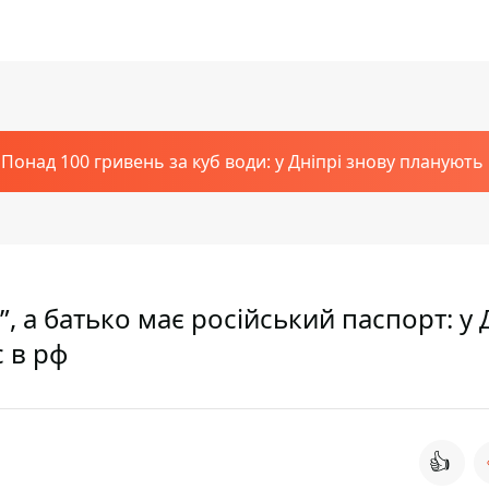
Понад 100 гривень за куб води: у Дніпрі знову планують
, а батько має російський паспорт: у 
с в рф
👍