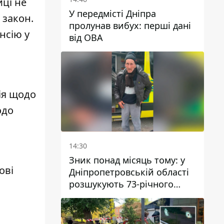
ці не
У передмісті Дніпра
 закон.
пролунав вибух: перші дані
нсію у
від ОВА
ція щодо
одо
14:30
Зник понад місяць тому: у
ові
Дніпропетровській області
розшукують 73-річного
чоловіка