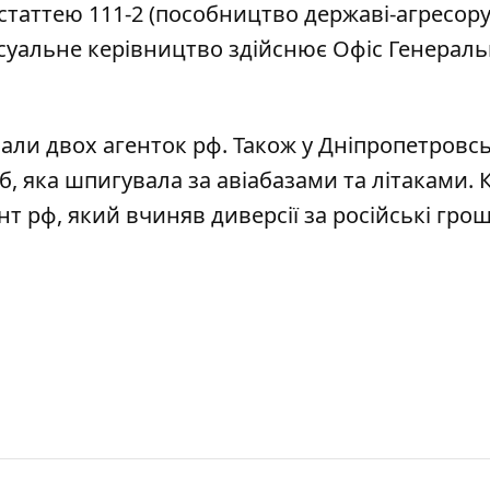
статтею 111-2 (пособництво державі-агресору
суальне керівництво здійснює Офіс Генерал
али двох агенток рф
. Також
у Дніпропетровсь
сб, яка шпигувала за авіабазами та літаками
. 
т рф, який вчиняв диверсії за російські грош