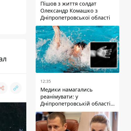
Пішов з життя солдат
Олександр Комашко з
Дніпропетровської області
ал
12:35
Медики намагались
реанімувати: у
Дніпропетровській області
дворічний хлопчик потонув
у басейні