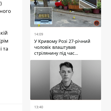
)
ьного
кій
14:09
Крім
У Кривому Розі 27-річний
чоловік влаштував
і та
стрілянину під час
конфлікту: є поранений
13:40