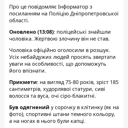
Про це повідомляє Інформатор з
посиланням на
Поліцію Дніпропетровської
області
.
Оновлено (13:08)
: поліцейські
знайшли
чоловіка. Жертвою злочину він не став.
Чоловіка офіційно оголосили в розшук.
Усіх небайдужих людей просять звертати
уваги на особливості, що допоможуть
його впізнати.
Прикмети
: на вигляд 75-80 років, зріст 185
сантиметрів, худорлявої статури, сиві
волосся та вуса, очі сіро-блакитні.
Був одягнений
у сорочку в клітинку (як на
фото), спортивні штани темного кольору,
а на ногах в нього були капці.