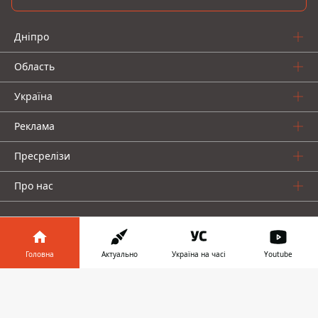
Дніпро
Область
Україна
Реклама
Пресрелізи
Про нас
Головна
Актуально
Україна на часі
Youtube
Інформатор у
Інформатор проекти
Завантажити
телефоні
👉
Інформатор Україна
Інформатор Київ
Інформатор Авто