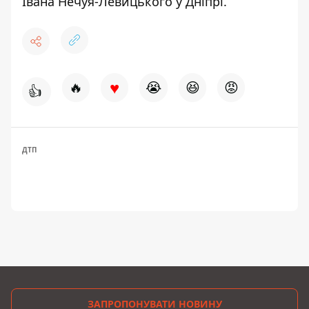
Івана Нечуя-Левицького у Дніпрі
.
♥
🔥
😭
😆
😡
👍
ДТП
ЗАПРОПОНУВАТИ НОВИНУ