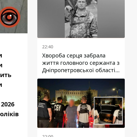
22:40
и
Хвороба серця забрала
життя головного сержанта з
и
Дніпропетровської області
вить
Юрія Свистуна
и
 2026
оліків
22:00