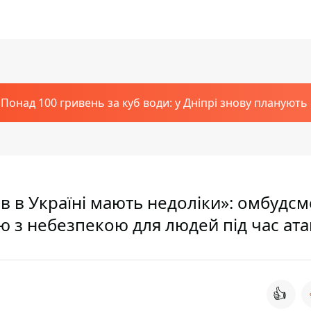
Понад 100 гривень за куб води: у Дніпрі знову планують
в в Україні мають недоліки»: омбудс
ю з небезпекою для людей під час ата
👍