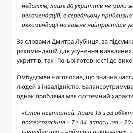
недоліків, лише 80 укриттів не мали 
рекомендацій, в середньому приблизно 
рекомендації на кожне найпростіше ук
За словами Дмитра Лубінця, за підсумк
рекомендацій для усунення виявлених 
укриттів, так і їхньої готовності до ви
Омбудсмен наголосив, що значна част
людей з інвалідністю. Балансоутримув
однак проблема має системний характ
«Стан невтішний. Лише 15 з 53 об’єкт
пожежогасіння – 7 з 44, запаси їжі – 20 
інвалідністю – найменш виконувані», 