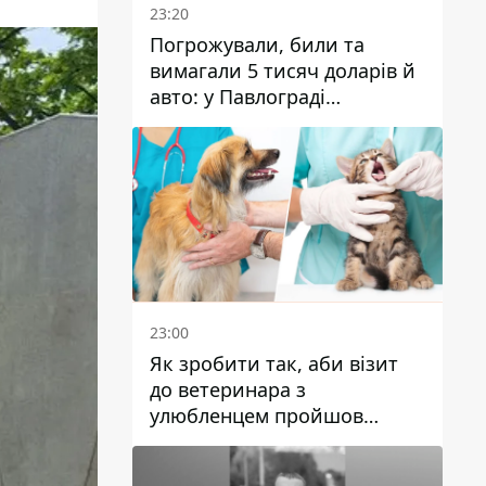
23:20
Погрожували, били та
вимагали 5 тисяч доларів й
авто: у Павлограді
затримали двох чоловіків
23:00
Як зробити так, аби візит
до ветеринара з
улюбленцем пройшов
спокійно: прості поради