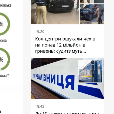
19:20
Кол-центри ошукали чехів
на понад 12 мільйонів
гривень: судитимуть
дніпрянина, який
організував
транснаціональну злочинну
організацію
18:43
я
До 10 годин затримки: чому