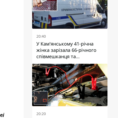
20:40
У Кам'янському 41-річна
жінка зарізала 66-річного
співмешканця та
намагалась обманути
поліцейських
20:20
лі