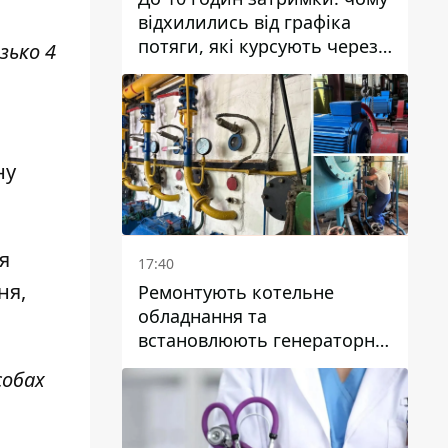
відхилились від графіка
потяги, які курсують через
зько 4
Дніпро та область
ну
я
17:40
ня,
Ремонтують котельне
обладнання та
встановлюють генераторні
установки: як у Дніпрі
собах
готуються до
опалювального сезону