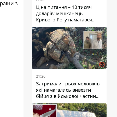
раїни з
Ціна питання – 10 тисяч
доларів: мешканець
Кривого Рогу намагався
переправити чоловіка до
Словаччини
21:20
Затримали трьох чоловіків,
які намагались вивезти
бійця з військової частини
до Дніпра за 7 тисяч
доларів: серед них був лікар