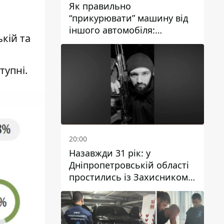
Як правильно
“прикурювати” машину від
іншого автомобіля:
кій та
інструкція для водіїв
тупні.
20:00
Назавжди 31 рік: у
Дніпропетровській області
простились із Захисником
Олександром Рєпіним