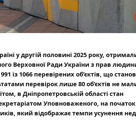
раїні у другій половині 2025 року, отримал
ого Верховної Ради України з прав людин
91 із 1066 перевірених об’єктів, що стано
льтатами перевірок лише 80 об’єктів не мал
вітом
, в Дніпропетровській області стан
кретаріатом Уповноваженого, на початок
ників, який відображає темпи усунення нед