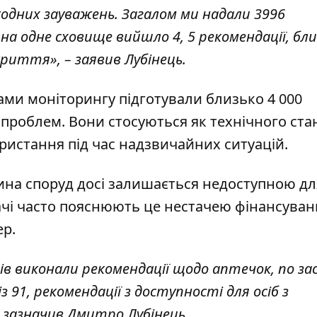
жодних зауважень. Загалом ми надали 3996
на одне сховище вийшло 4, 5 рекомендації, бли
риття», – заявив Лубінець.
ами моніторингу підготували близько 4 000
проблем. Вони стосуються як технічного ста
користання під час надзвичайних ситуацій.
ина споруд досі залишається недоступною дл
ачі часто пояснюють це нестачею фінансуван
ер.
ів виконали рекомендації щодо аптечок, по за
із 91, рекомендації з доступності для осіб з
– зазначив Дмитро Лубінець.