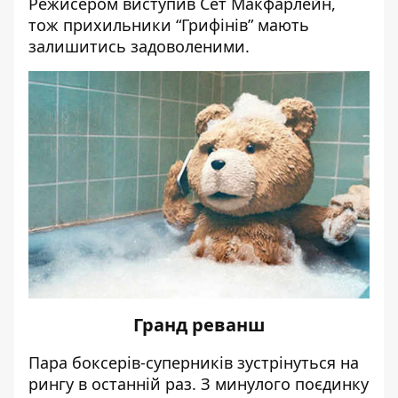
Режисером виступив Сет Макфарлейн,
тож прихильники “Грифінів” мають
залишитись задоволеними.
Гранд реванш
Пара боксерів-суперників зустрінуться на
рингу в останній раз. З минулого поєдинку