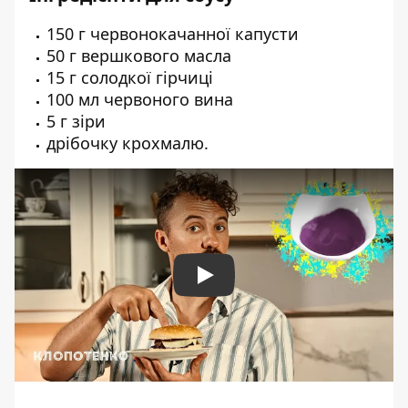
150 г червонокачанної капусти
50 г вершкового масла
15 г солодкої гірчиці
100 мл червоного вина
5 г зіри
дрібочку крохмалю.
Play