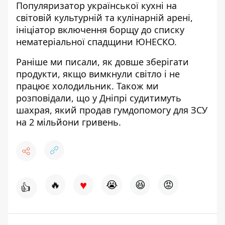
Популяризатор української кухні на
світовій культурній та кулінарній арені,
ініціатор включення борщу до списку
нематеріальної спадщини ЮНЕСКО.
Раніше ми писали, як довше з
берігати
продукти, якщо вимкнули світло
і не
працює холодильник. Також ми
розповідали, що
у Дніпрі судитимуть
шахрая
, який продав гумдопомогу для ЗСУ
на 2 мільйони гривень.
♥
🔥
😭
😆
😡
👍