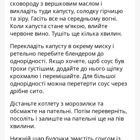
сковороду з вершковим маслом і
викладіть туди капусту, солодку гірчицю
та зіру. Гасіть все на середньому вогні.
Коли капуста стане м'якою, влийте
червоне вино. Тушіть ще кілька хвилин.
Перекладіть капусту в окрему миску і
ретельно перебите блендером до
однорідності. Якщо хочете, щоб соус був
трохи густішим, додайте до нього щіпку
крохмалю і перемішайте. Для більшої
однорідності можна перетерти соус через
дрібне сито.
Дістаньте котлету з морозилки та
обсмажте на пательні. Потім переверніть,
посоліть і залиште на пательні ще на пів
хвилини.
Нижній шар булочки змастіть соусом із