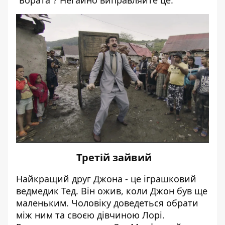
“Бората”? Негайно виправляйте це.
Третій зайвий
Найкращий друг Джона - це іграшковий
ведмедик Тед. Він ожив, коли Джон був ще
маленьким. Чоловіку доведеться обрати
між ним та своєю дівчиною Лорі.