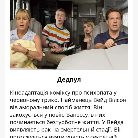
Дедпул
Кіноадаптація коміксу про психопата у
червоному трико. Найманець Вейд Вілсон
вів аморальний спосіб життя. Він
закохується у повію Ванессу, в них
починається безтурботне життя. У Вейда
виявляють рак на смертельній стадії. Він
погоджується взяти участь у секретній