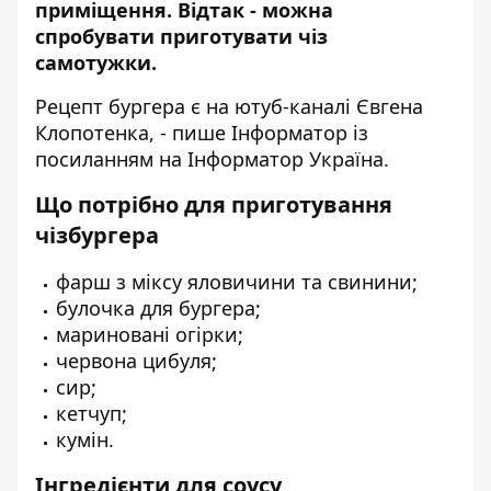
приміщення. Відтак -
можна
спробувати приготувати чіз
самотужки.
Рецепт бургера є на ютуб-каналі Євгена
Клопотенка, - пише Інформатор із
посиланням на
Інформатор Україна
.
Що потрібно для приготування
чізбургера
фарш з міксу яловичини та свинини;
булочка для бургера;
мариновані огірки;
червона цибуля;
сир;
кетчуп;
кумін.
Інгредієнти для соусу