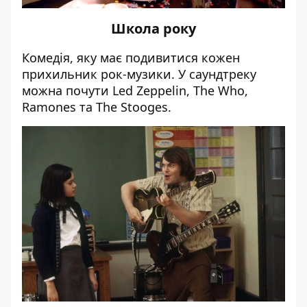
Школа року
Комедія, яку має подивитися кожен
прихильник рок-музики. У саундтреку
можна почути Led Zeppelin, The Who,
Ramones та The Stooges.