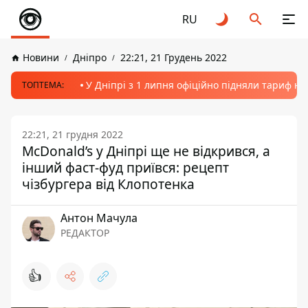
RU
Новини
Дніпро
22:21, 21 Грудень 2022
У Дніпрі з 1 липня офіційно підняли тариф на
ТОПТЕМА:
22:21, 21 грудня 2022
McDonald’s у Дніпрі ще не відкрився, а
інший фаст-фуд приївся: рецепт
чізбургера від Клопотенка
Антон Мачула
РЕДАКТОР
👍