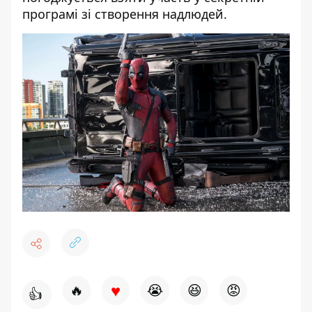
програмі зі створення надлюдей.
♥
🔥
😭
😆
😡
👍