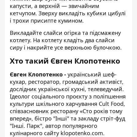
капусти, а верхній — звичайним
кетчупом. Зверху викладіть кубики цибулі
і трохи присипте кумином.
Викладайте слайси огірка та підсмажену
котлету. На котлету кладіть два слайси
сиру і накрийте усе верхньою булочкою.
Хто такий Євген Клопотенко
Євген Клопотенко -
український шеф-
кухар, ресторатор, громадський активіст,
дослідник української кухні, телеведучий.
Ідеолог соціального проєкту з поліпшення
культури шкільного харчування Cult Food,
співзасновник ресторану «Сто років тому
вперед», бістро "Інші" та закладу стріт-фуд
"Інші. Парк", автор популярного
кулінарного сайту
klopotenko.com
.