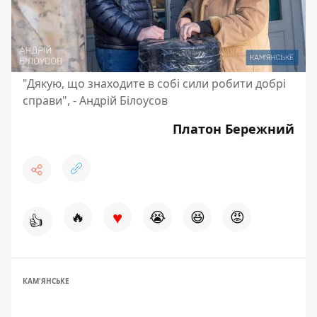
"Дякую, що знаходите в собі сили робити добрі
справи", - Андрій Білоусов
Платон Бережний
♥
🔥
😭
😆
😡
👍
КАМ'ЯНСЬКЕ