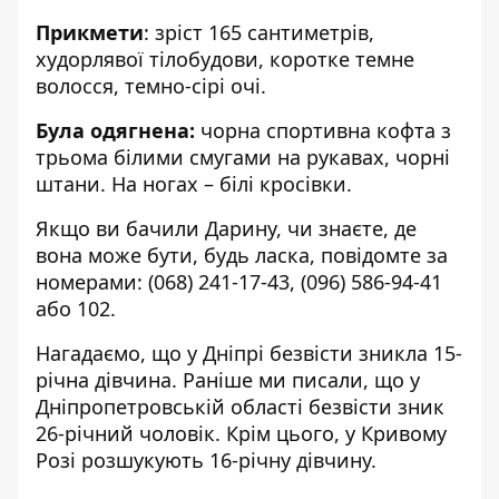
Прикмети
: зріст 165 сантиметрів,
худорлявої тілобудови, коротке темне
волосся, темно-сірі очі.
Була одягнена:
чорна спортивна кофта з
трьома білими смугами на рукавах, чорні
штани. На ногах – білі кросівки.
Якщо ви бачили Дарину, чи знаєте, де
вона може бути, будь ласка, повідомте за
номерами:
(068) 241-17-43
,
(096) 586-94-41
або
102
.
Нагадаємо, що
у Дніпрі безвісти зникла 15-
річна дівчина
. Раніше ми писали, що
у
Дніпропетровській області безвісти зник
26-річний чоловік
. Крім цього,
у Кривому
Розі розшукують 16-річну дівчину
.