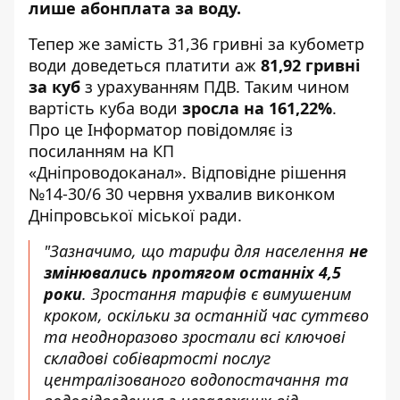
лише абонплата за воду
.
Тепер же замість 31,36 гривні за кубометр
води доведеться платити аж
81,92 гривні
за куб
з урахуванням ПДВ. Таким чином
вартість куба води
зросла на 161,22%
.
Про це Інформатор повідомляє із
посиланням на КП
«
Дніпроводоканал
». Відповідне
рішення
№14-30/6
30 червня ухвалив виконком
Дніпровської міської ради.
"Зазначимо, що тарифи для населення
не
змінювались протягом останніх 4,5
роки
. Зростання тарифів є вимушеним
кроком, оскільки за останній час суттєво
та неодноразово зростали всі ключові
складові собівартості послуг
централізованого водопостачання та