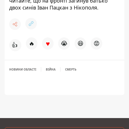
читайте, що
на фронті загинув батько
двох синів
Іван Пацкан з Нікополя.
♥
🔥
😭
😆
😡
👍
НОВИНИ ОБЛАСТІ
ВІЙНА
СМЕРТЬ