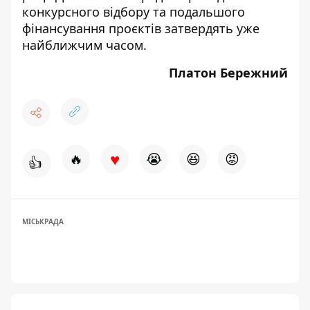
конкурсного відбору та подальшого
фінансування проєктів затвердять уже
найближчим часом.
Платон Бережний
♥
🔥
😭
😆
😡
👍
МІСЬКРАДА