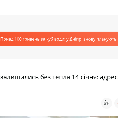
Понад 100 гривень за куб води: у Дніпрі знову планують
 залишились без тепла 14 січня: адре
👍