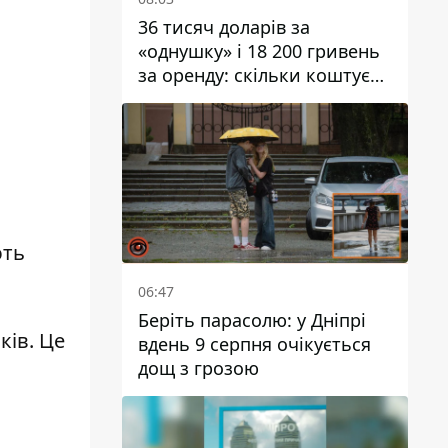
36 тисяч доларів за
«однушку» і 18 200 гривень
за оренду: скільки коштує
житло у Дніпропетровської
області
ють
06:47
Беріть парасолю: у Дніпрі
ків. Це
вдень 9 серпня очікується
дощ з грозою