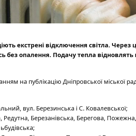
і діють екстрені відключення світла. Через 
ь без опалення
. Подачу тепла відновлять 
анням на публікацію
Дніпровської міської ра
ьний, вул. Березинська і С. Ковалевської;
, Редутна, Березанівська, Берегова, Пожежна
ьбудівська;