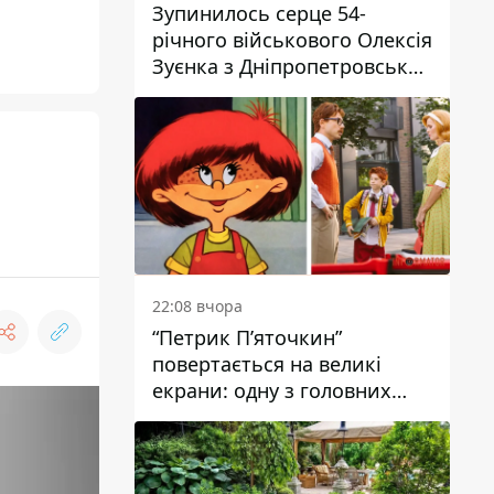
Зупинилось серце 54-
річного військового Олексія
Зуєнка з Дніпропетровської
області
22:08 вчора
“Петрик П’яточкин”
повертається на великі
екрани: одну з головних
ролей зіграє 9-річний
дніпрянин Олександр
Войтеховський