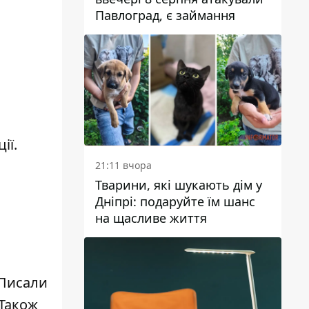
Павлоград, є займання
ії.
21:11 вчора
Тварини, які шукають дім у
Дніпрі: подаруйте їм шанс
на щасливе життя
 Писали
 Також