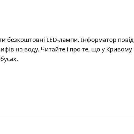
ти безкоштовні LED-лампи
. Інформатор пові
ифів на воду
. Читайте і про те, що
у Кривому 
обусах
.