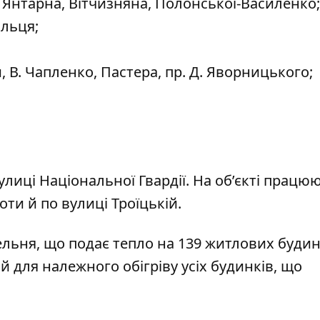
, Янтарна, Вітчизняна, Полонської-Василенко;
альця;
, В. Чапленко, Пастера, пр. Д. Яворницького;
лиці Національної Гвардії. На об’єкті працю
оти й по вулиці Троїцькій.
льня, що подає тепло на 139 житлових будин
й для належного обігріву усіх будинків, що