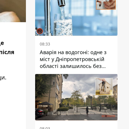
це
08:33
після
Аварія на водогоні: одне з
міст у Дніпропетровській
області залишилось без
води
ди.
,
08:03