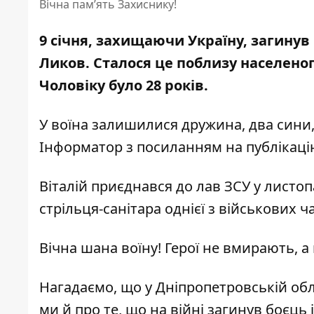
Вічна пам’ять Захиснику!
9 січня, захищаючи Україну, загинув 
Ликов.
Сталося це поблизу
населеног
Чоловіку було 28 років.
У воїна залишилися дружина, два сини,
Інформатор
з посиланням на публікац
Віталій приєднався до лав ЗСУ у листоп
стрільця-санітара однієї з військових ч
Вічна шана воїну! Герої не вмирають, а 
Нагадаємо, що
у Дніпропетровській об
ми й про те, що
на війні загинув боєць