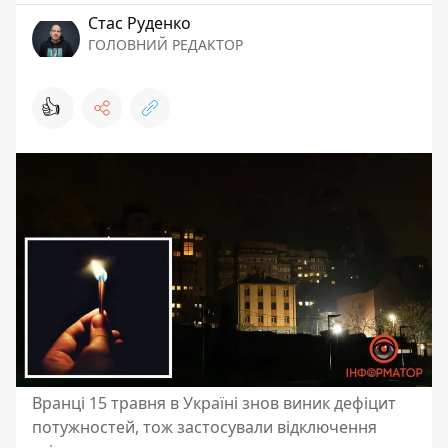
Стас Руденко
ГОЛОВНИЙ РЕДАКТОР
👍
Вранці 15 травня в Україні знов виник дефіцит
потужностей, тож застосували відключення