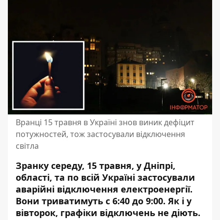
Вранці 15 травня в Україні знов виник дефіцит
потужностей, тож застосували відключення
світла
Зранку середу, 15 травня, у Дніпрі,
області, та по всій Україні застосували
аварійні відключення електроенергії
.
Вони триватимуть с 6:40 до 9:00. Як і у
вівторок,
графіки відключень не діють
.