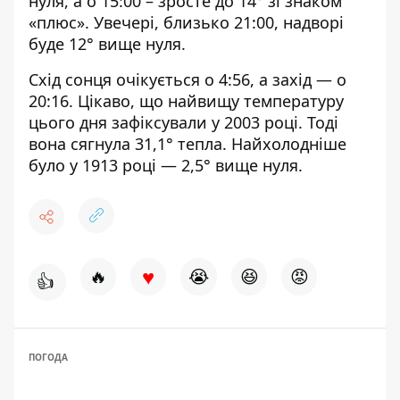
нуля, а о 15:00 – зросте до 14° зі знаком
«плюс». Увечері, близько 21:00, надворі
буде 12° вище нуля.
Схід сонця очікується о 4:56, а захід — о
20:16. Цікаво, що найвищу температуру
цього дня зафіксували у 2003 році. Тоді
вона сягнула 31,1° тепла. Найхолодніше
було у 1913 році — 2,5° вище нуля.
♥
🔥
😭
😆
😡
👍
ПОГОДА