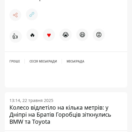
♥
🔥
😭
😆
😡
👍
ГРОШІ
СЕСІЯ МІСЬКРАДИ
МІСЬКРАДА
13:14, 22 травня 2025
Колесо відлетіло на кілька метрів: у
Дніпрі на Братів Горобців зіткнулись
BMW та Toyota