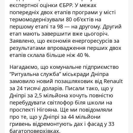
експертної оцінки ЄБРР. У межах
попередніх двох етапів програми у місті
термомодернізували 80 об'єктів на
першому етапі та 98 — на другому. Другий
етап мають завершити вже цьогоріч.
Заявлено, що економія енергоресурсів за
результатами впровадження перших двох
етапів склала більше ніж 40 %.
Нагадаємо, що
комунальне підприємство
“Ритуальна служба” міськради Дніпра
замовило новий позашляховик від Renault
за 24 тисячі доларів. Писали тако, що у
Дніпрі за 2,5 мільйона хочуть
повністю
перебудувати світлофор біля школи
на
проспекті Нігояна.
Ще ми повідомляли
про те, що у Дніпрі за 44 мільйони
гривень
відремонтують дах і фасад у 33
багатоповерхівках
.