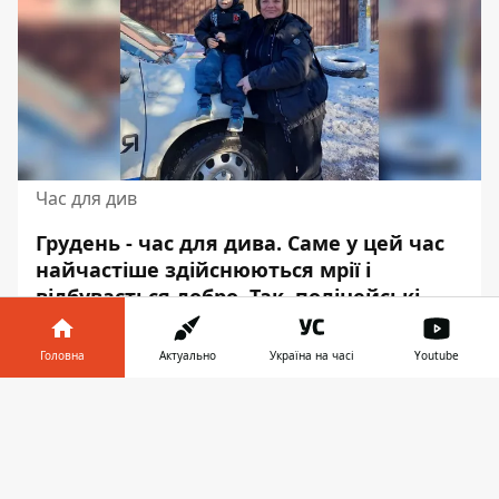
Час для див
Грудень - час для дива. Саме у цей час
найчастіше здійснюються мрії і
відбувається добро. Так, поліцейські
Дніпра втілили у життя
бажання
хлопчика хворого на онкологію.
Головна
Актуально
Україна на часі
Youtube
Про це повідомляє Інформатор,
Інформатор у
Завантажити
посилаючись на
пресслужбу
Патрульної
телефоні
👉
поліції в Дніпропетровській області.
3-річний Матвійчик мріяв про велику