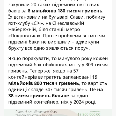
закупили 20 таких підземних сміттєвих
баків
за
6 мільйонів 180 тисяч гривень
.
Їх встановили
на бульварі Слави
, поблизу
яхт-клубу «Січ»,
на Січеславській
Набережній
, біля станції метро
«Покровська». Проте проблеми зі сміттям
підземні баки не вирішили – адже
купи
брухту все одно з’являються поруч
.
Якщо порахувати, то минулого року кожен
підземний бак
обійшовся місту у 309 тисяч
гривень
. Тепер же, якщо на 57
контейнерів витратять заплановані
19
мільйонів 800 тисяч гривень
, то вартість
одиниці складе 347 тисяч гривень. Це
на
38 тисяч гривень більше
за один
підземний контейнер, ніж у 2024 році.