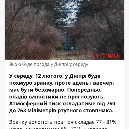
Якою буде погода у Дніпрі у середу
У середу, 12 лютого, у Дніпрі буде
похмуро зранку, проте вдень і ввечері
має бути безхмарно. Попередньо,
опадів синоптики не прогнозують.
Атмосферний тиск складатиме від 760
до 763 міліметрів ртутного стовпчика.
Зранку вологість повітря складає 77 - 81%,
вдень становитиме 56 - 72%, а ввечері —