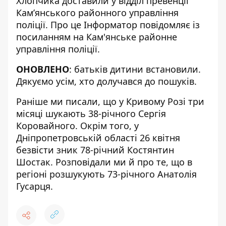
Хлопчика доставили у відділ превенції
Кам’янського районного управління
поліції. Про це Інформатор повідомляє із
посиланням на
Кам'янське районне
управління поліції
.
ОНОВЛЕНО
: батьків дитини встановили.
Дякуємо усім, хто долучався до пошуків.
Раніше ми писали, що у Кривому Розі
три
місяці шукають 38-річного Сергія
Коровайного
. Окрім того, у
Дніпропетровській області 26 квітня
безвісти зник 78-річний
Костянтин
Шостак. Розповідали ми й про те, що в
регіоні
розшукують 73-річного Анатолія
Гусарця
.