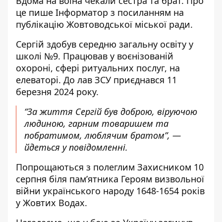
Вдома на воїна чекали сестра та брат. Про
це пише Інформатор з посиланням
на
публікацію Жовтоводської міської ради
.
Сергій здобув середню загальну освіту у
школі №9. Працював у воєнізованій
охороні, сфері ритуальних послуг, на
елеваторі. До лав ЗСУ приєднався 11
березня 2024 року.
“За життя Сергій був доброю, віруючою
людиною, гарним товаришем та
побратимом, люблячим братом”, —
йдеться у повідомленні.
Попрощаються з полеглим Захисником 10
серпня біля пам’ятника Героям визвольної
війни українського народу 1648-1654 років
у Жовтих Водах.