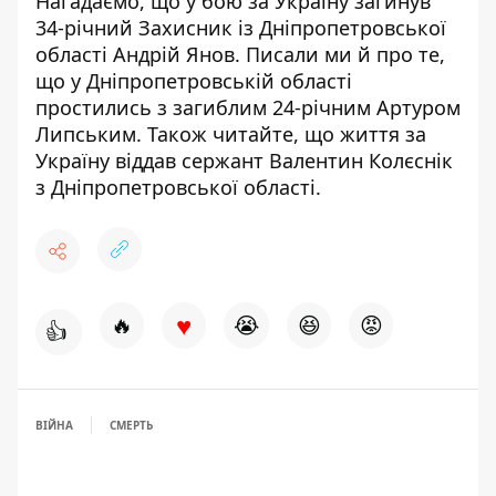
Нагадаємо, що
у бою за Україну загинув
34-річний Захисник
із Дніпропетровської
області Андрій Янов. Писали ми й про те,
що у Дніпропетровській області
простились з загиблим 24-річним Артуром
Липським
. Також читайте, що життя за
Україну
віддав сержант Валентин Колєснік
з Дніпропетровської області
.
♥
🔥
😭
😆
😡
👍
ВІЙНА
СМЕРТЬ