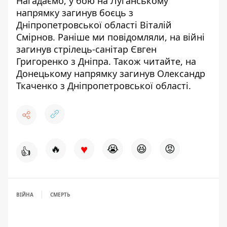
Нагадаємо, у бою на Луганському
напрямку загинув боєць з
Дніпропетровської області Віталій
Смірнов
. Раніше ми повідомляли, на війні
загинув
стрілець-санітар Євген
Григоренко з Дніпра
. Також читайте, на
Донецькому
напрямку загинув Олександр
Ткаченко з Дніпропетровської області
.
♥
🔥
😭
😆
😡
👍
ВІЙНА
СМЕРТЬ