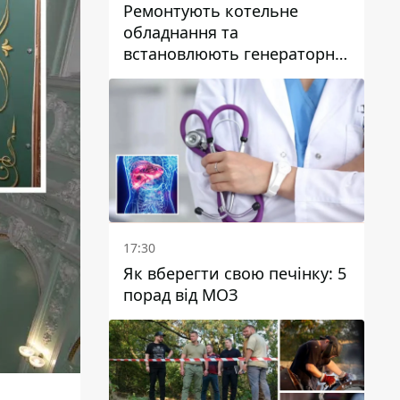
Ремонтують котельне
обладнання та
встановлюють генераторні
установки: як у Дніпрі
готуються до
опалювального сезону
17:30
Як вберегти свою печінку: 5
порад від МОЗ