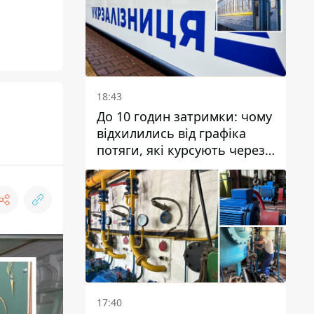
організацію
18:43
До 10 годин затримки: чому
відхилились від графіка
потяги, які курсують через
Дніпро та область
17:40