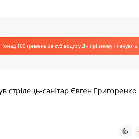
Понад 100 гривень за куб води: у Дніпрі знову планують
ув стрілець-санітар Євген Григоренко 
👍