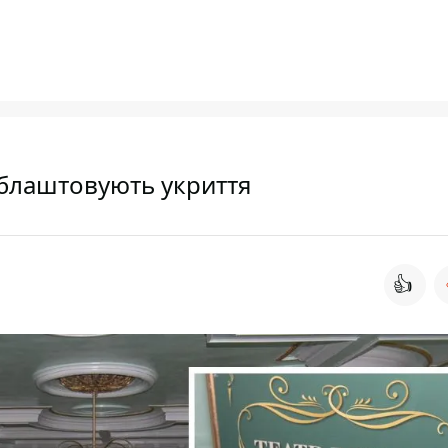
облаштовують укриття
👍