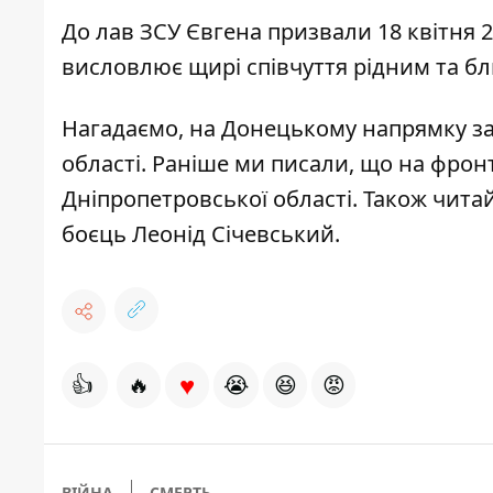
До лав ЗСУ Євгена призвали 18 квітня 2
висловлює щирі співчуття рідним та бл
Нагадаємо, на Донецькому
напрямку за
області
. Раніше ми писали, що на фрон
Дніпропетровської області
. Також чита
боєць Леонід Січевський
.
♥
👍
🔥
😭
😆
😡
ВІЙНА
СМЕРТЬ