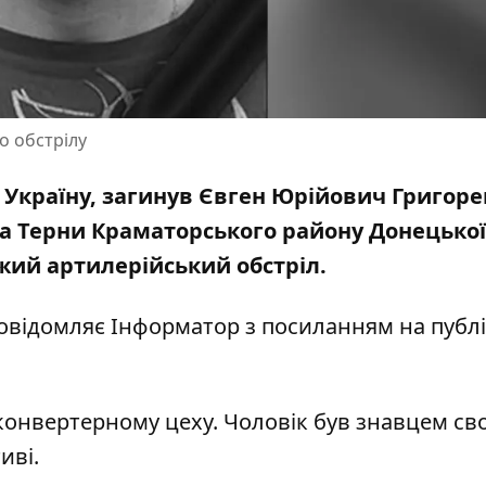
о обстрілу
Україну, загинув Євген Юрійович Григоре
ела Терни Краматорського району Донецької
ожий артилерійський обстріл.
повідомляє Інформатор з
посиланням на публі
конвертерному цеху. Чоловік був знавцем сво
иві.