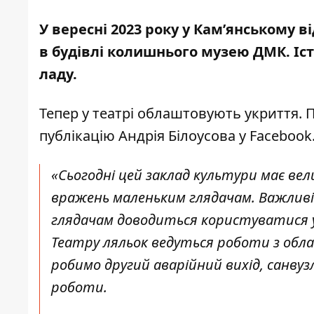
У вересні 2023 року у Кам’янському 
в будівлі колишнього музею ДМК. Іс
ладу.
Тепер у театрі облаштовують укриття. 
публікацію Андрія Білоусова у Facebook
«Сьогодні цей заклад культури має ве
вражень маленьким глядачам. Важливіш
глядачам доводиться користуватися у
Театру ляльок ведуться роботи з об
робимо другий аварійний вихід, санву
роботи.