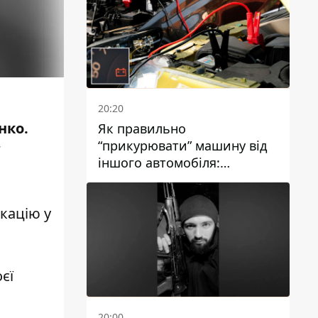
20:20
нко.
Як правильно
“прикурювати” машину від
іншого автомобіля:
інструкція для водіїв
кацію у
єї
20:00