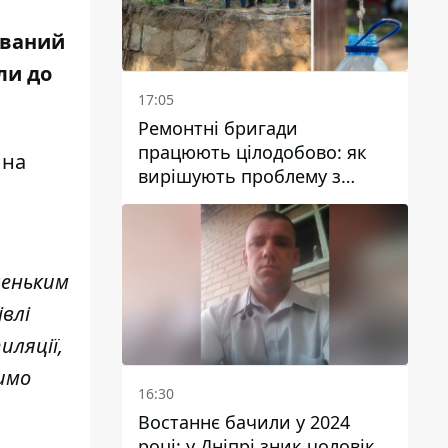
ований
ли до
17:05
Ремонтні бригади
працюють цілодобово: як
 на
вирішують проблему з
водою у Марганецькій
громаді
леньким
влі
ляції,
шимо
16:30
Востаннє бачили у 2024
році: у Дніпрі зник чоловік