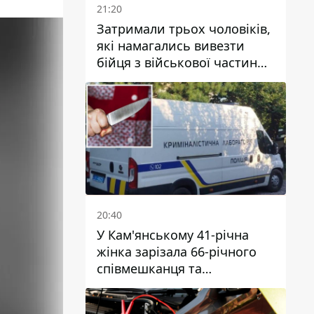
21:20
Затримали трьох чоловіків,
які намагались вивезти
бійця з військової частини
до Дніпра за 7 тисяч
доларів: серед них був лікар
20:40
У Кам'янському 41-річна
жінка зарізала 66-річного
співмешканця та
намагалась обманути
поліцейських