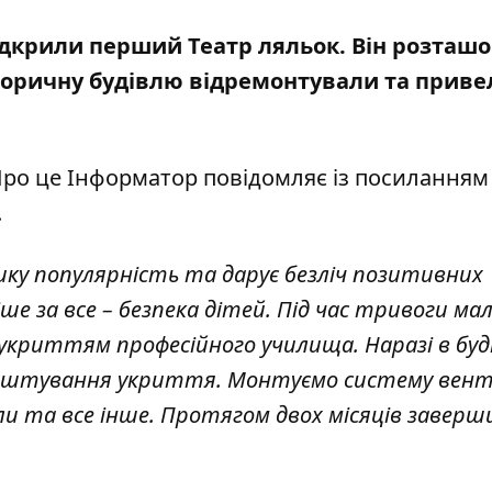
відкрили перший Театр ляльок. Він розташ
торичну будівлю відремонтували та приве
Про це Інформатор повідомляє із посиланням
.
лику популярність та дарує безліч позитивних
е за все – безпека дітей. Під час тривоги ма
криттям професійного училища. Наразі в буді
лаштування укриття. Монтуємо систему венти
зли та все інше. Протягом двох місяців завер