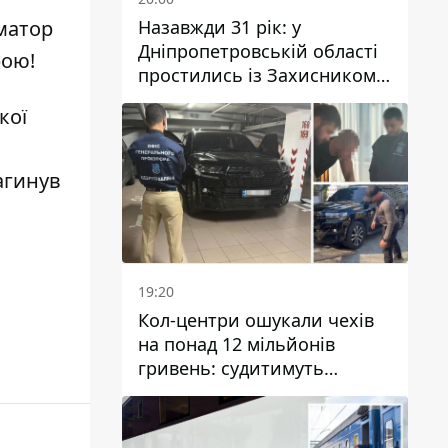
Назавжди 31 рік: у
матор
Дніпропетровській області
рою!
простились із Захисником
Олександром Рєпіним
кої
агинув
19:20
Кол-центри ошукали чехів
на понад 12 мільйонів
гривень: судитимуть
дніпрянина, який
організував
транснаціональну злочинну