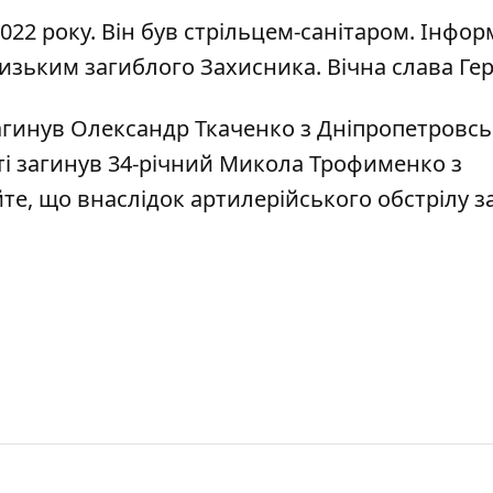
022 року. Він був стрільцем-санітаром.
Інфор
изьким загиблого Захисника. Вічна слава Ге
гинув Олександр Ткаченко з Дніпропетровсь
ті
загинув 34-річний Микола Трофименко з
йте, що
внаслідок артилерійського обстрілу з