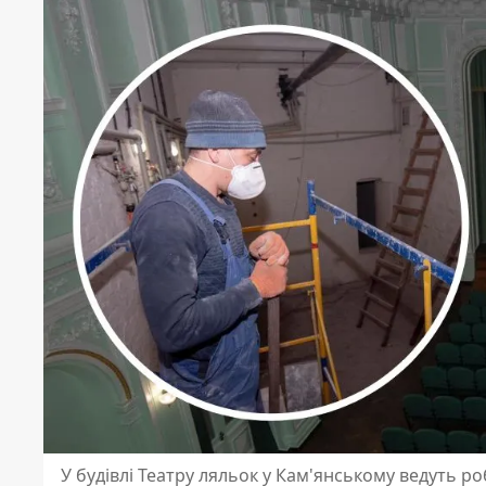
У будівлі Театру ляльок у Кам'янському ведуть р