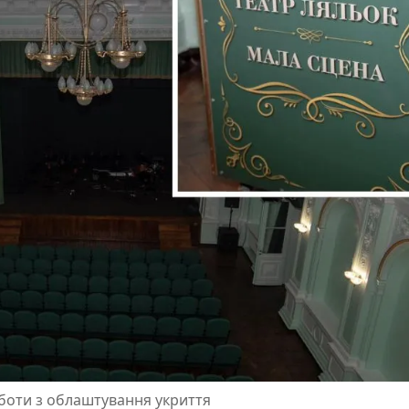
оботи з облаштування укриття