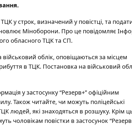
вання.
ЦК у строк, визначений у повістці, та подат
тановлює Міноборони. Про це повідомляє Інф
ого обласного ТЦК та СП
.
а військовий облік, оповіщаються за місцем
рибуття в ТЦК. Постановка на військовий обл
ормація у застосунку “Резерв+” офіційним
силу
. Також читайте,
чи можуть поліцейські
ТЦК людей, які знаходяться в розшуку
. Крім ц
уть чоловікам повістки в застосунок “Резерв