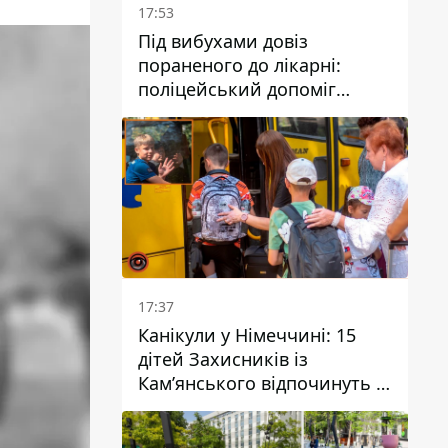
17:53
Під вибухами довіз
пораненого до лікарні:
поліцейський допоміг
постраждалому після атаки
на Кам’янський район
17:37
Канікули у Німеччині: 15
дітей Захисників із
Кам’янського відпочинуть у
Вупперталі