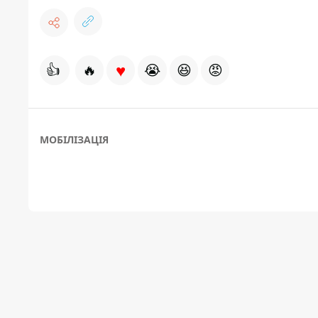
♥
👍
🔥
😭
😆
😡
МОБІЛІЗАЦІЯ