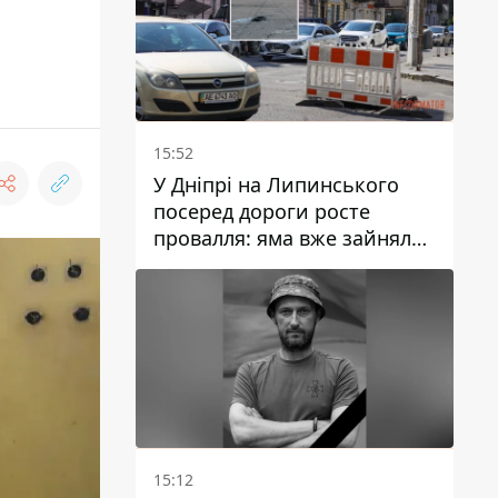
15:52
У Дніпрі на Липинського
посеред дороги росте
провалля: яма вже зайняла
смугу руху
15:12