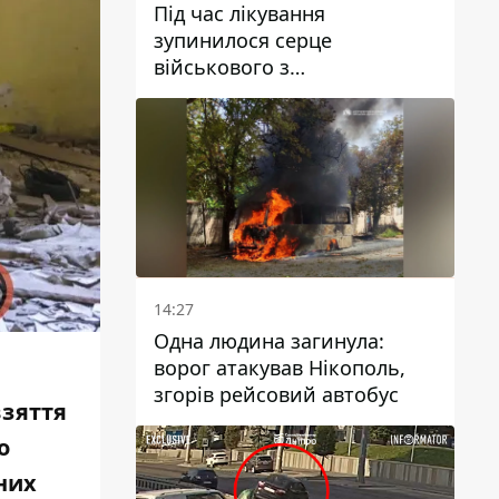
Під час лікування
зупинилося серце
військового з
Дніпропетровської області
Ростислава Лупашка
14:27
Одна людина загинула:
ворог атакував Нікополь,
згорів рейсовий автобус
взяття
о
нних