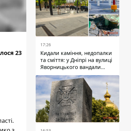
17:26
лося 23
Кидали каміння, недопалки
та сміття: у Дніпрі на вулиці
Яворницького вандали
пошкодили питні фонтани
ласті
.
ико з
16:53