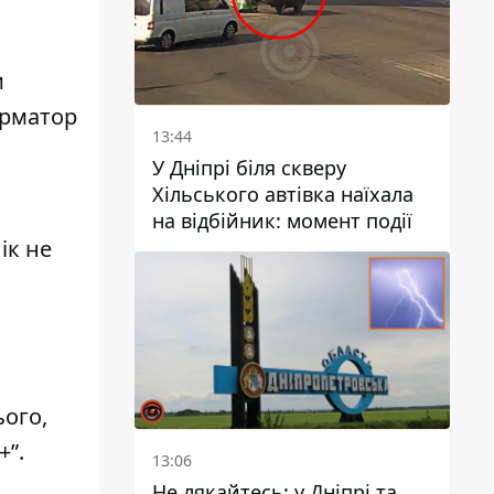
и
орматор
13:44
У Дніпрі біля скверу
Хільського автівка наїхала
на відбійник: момент події
ік не
ього,
+”
.
13:06
Не лякайтесь: у Дніпрі та