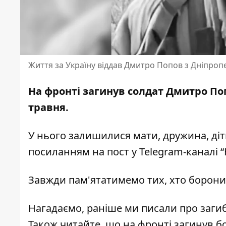
Життя за Україну віддав Дмитро Попов з Дніпроп
На фронті загинув солдат Дмитро Поп
травня.
У нього залишилися мати, дружина, діт
посиланням на пост у Telegram-каналі
“
Завжди пам'ятатимемо тих, хто боронив
Нагадаємо, раніше ми писали про
заги
Також читайте, що на фронті загинув 