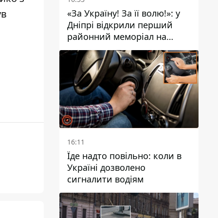
«За Україну! За її волю!»: у
ув
Дніпрі відкрили перший
районний меморіал на
честь полеглих Захисників
16:11
Їде надто повільно: коли в
Україні дозволено
сигналити водіям