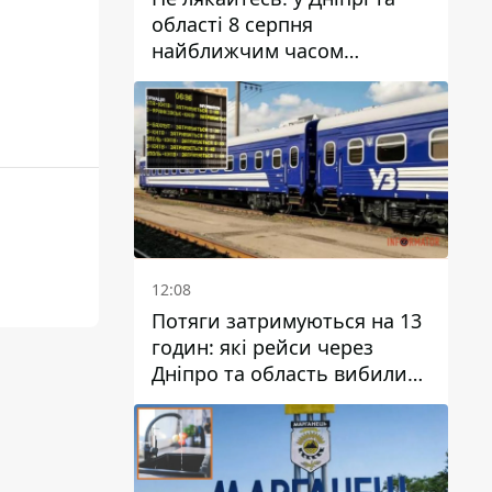
області 8 серпня
найближчим часом
очікується гроза
12:08
Потяги затримуються на 13
годин: які рейси через
Дніпро та область вибилися
з графіка