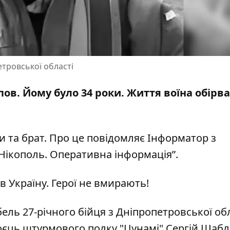
етровської області
ов. Йому було 34 роки. Життя воїна обірва
и та брат. Про це повідомляє Інформатор з
Нікополь. Оперативна інформація”
.
 Україну. Герої не вмирають!
бель 27-річного бійця з Дніпропетровської об
боєць штурмового полку "Цунамі"
Сергій Шабл