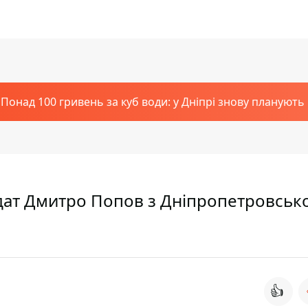
Понад 100 гривень за куб води: у Дніпрі знову планують
лдат Дмитро Попов з Дніпропетровсько
👍