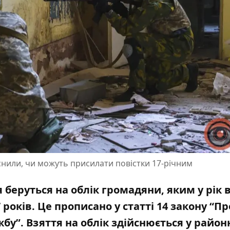
нили, чи можуть присилати повістки 17-річним
 беруться на облік громадяни, яким у рік 
років. Це прописано у статті 14 закону “Пр
жбу”. Взяття на облік здійснюється у райо