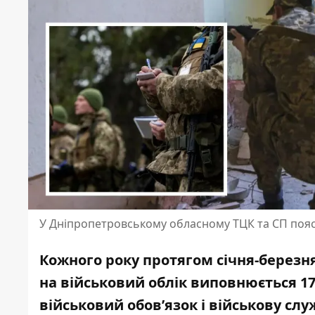
У Дніпропетровському обласному ТЦК та СП пояс
Кожного року протягом січня-березня
на військовий облік виповнюється 17 
військовий обов’язок і військову слу