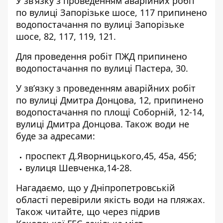
У звʼязку з проведенням аварійних робіт
по вулиці Запорізьке шосе
, 117 припинено
водопостачання по вулиці Запорізьке
шосе, 82, 117, 119, 121.
Для проведення робіт ПЖД
припинено
водопостачання по вулиці Пастера, 30
.
У звʼязку з проведенням аварійних робіт
по вулиці Дмитра Донцова, 12
,
припинено
водопостачання по площі Соборній, 12-14,
вулиці Дмитра Донцова. Також води не
буде за адресами:
проспект Д.Яворницького,45, 45а, 45б;
вулиця Шевченка,14-28.
Нагадаємо, що у Дніпропетровській
області
перевірили якість води на пляжах
.
Також читайте, що через підрив