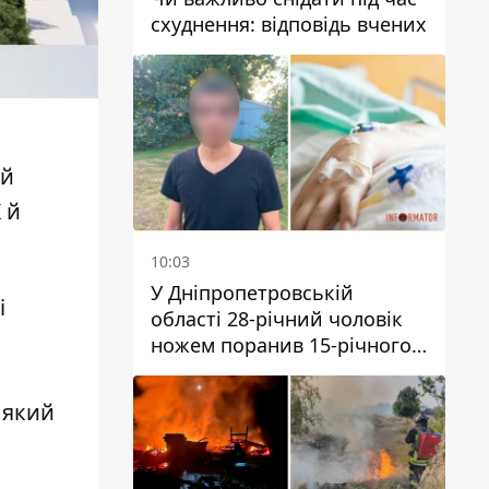
схуднення: відповідь вчених
ий
 й
10:03
У Дніпропетровській
і
області 28-річний чоловік
ножем поранив 15-річного
хлопця
 який