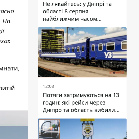
Не лякайтесь: у Дніпрі та
часно
області 8 серпня
найближчим часом
. На
очікується гроза
ії
рхах
імнати,
12:08
ритій
Потяги затримуються на 13
годин: які рейси через
Дніпро та область вибилися
з графіка