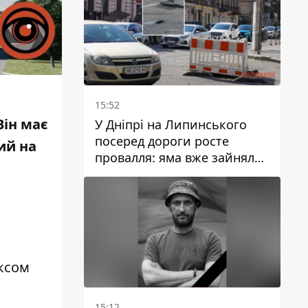
15:52
Він має
У Дніпрі на Липинського
посеред дороги росте
ий на
провалля: яма вже зайняла
смугу руху
ексом
15:12