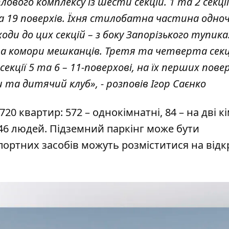
вого комплексу із шести секцій. 1 та 2 секції
 19 поверхів. Їхня стилобатна частина одно
оди до цих секцій – з боку Запорізького тупика
та комори мешканців. Третя та четверта секц
кції 5 та 6 – 11-поверхові, на їх перших пове
та дитячий клуб», - розповів Ігор Саєнко
0 квартир: 572 – однокімнатні, 84 – на дві к
546 людей. Підземний паркінг може бути
портних засобів можуть розміститися на відк