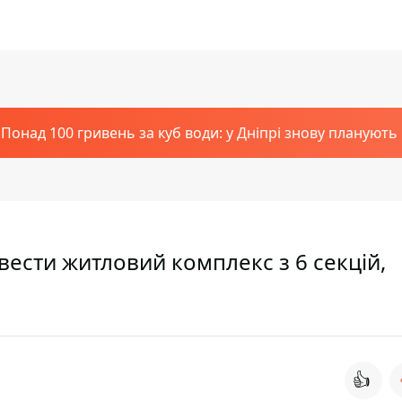
Понад 100 гривень за куб води: у Дніпрі знову планують
звести житловий комплекс з 6 секцій,
👍