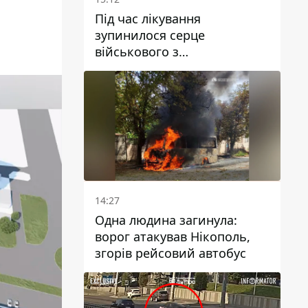
Під час лікування
зупинилося серце
військового з
Дніпропетровської області
Ростислава Лупашка
14:27
Одна людина загинула:
ворог атакував Нікополь,
згорів рейсовий автобус