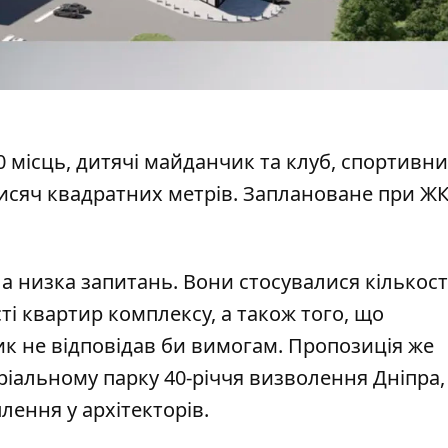
0 місць, дитячі майданчик та клуб, спортивн
тисяч квадратних метрів. Заплановане при ЖК
а низка запитань. Вони стосувалися кількост
сті квартир комплексу, а також того, що
 не відповідав би вимогам. Пропозиція же
альному парку 40-річчя визволення Дніпра,
лення у архітекторів.