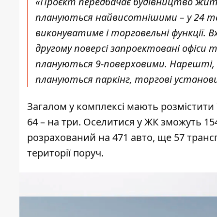
«Проєкт передбачає будівництво житло
плануються найвисотнішими – у 24 та
виконуватиме і торговельні функції. Вх
другому поверсі запроектовані офіси 
плануються 9-поверховими. Нарешті, се
плануються паркінг, торгові установи 
Загалом у комплексі мають розмістити 72
64 – на три. Оселитися у ЖК зможуть 1
розрахований на 471 авто, ще 57 транс
території поруч.