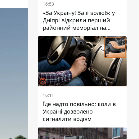
16:53
«За Україну! За її волю!»: у
Дніпрі відкрили перший
районний меморіал на
честь полеглих Захисників
16:11
Їде надто повільно: коли в
Україні дозволено
сигналити водіям