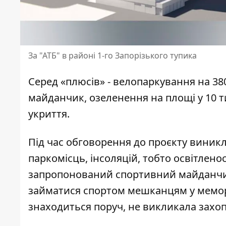
За "АТБ" в районі 1-го Запорізького тупика
Серед «плюсів» - велопаркування на 38
майданчик, озеленення на площі у 10 
укриття.
Під час обговорення до проєкту виникл
паркомісць, інсоляцій, тобто освітлено
запропонований спортивний майданчик
займатися спортом мешканцям у меморі
знаходиться поруч, не викликала захоп