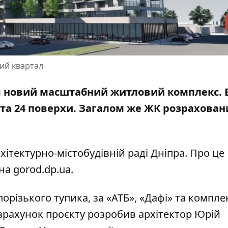
лий квартал
ися новий масштабний житловий комплекс. 
19 та 24 поверхи. Загалом же ЖК розрахован
ітектурно-містобудівній раді Дніпра. Про це
на gorod.dp.ua
.
орізького тупика, за «АТБ», «Дафі» та компл
озрахунок проєкту розробив архітектор Юрій