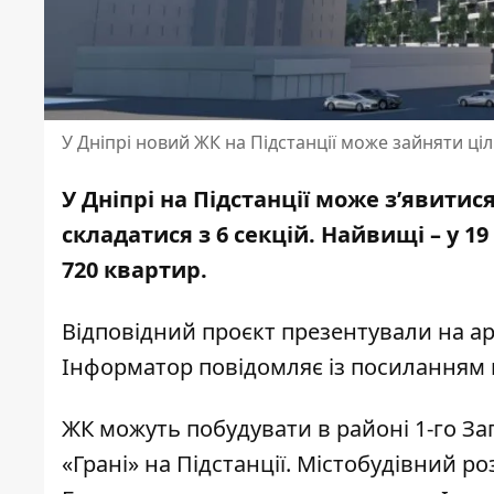
У Дніпрі новий ЖК на Підстанції може зайняти ці
У Дніпрі на Підстанції може з’явит
складатися з 6 секцій. Найвищі – у 
720 квартир.
Відповідний проєкт презентували на арх
Інформатор повідомляє
із посиланням 
ЖК можуть побудувати в районі 1-го Зап
«Грані» на Підстанції. Містобудівний р