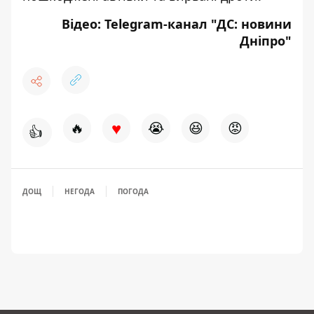
Відео: Telegram-канал "
ДС: новини
Дніпро
"
♥
🔥
😭
😆
😡
👍
ДОЩ
НЕГОДА
ПОГОДА