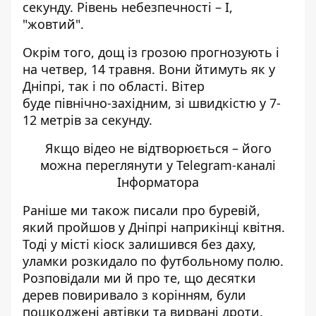
секунду. Рівень небезпечності – I,
"жовтий".
Окрім того, дощ із грозою
прогнозують і
на четвер, 14 травня
. Вони йтимуть як у
Дніпрі, так і по області. Вітер
буде північно-західним, зі швидкістю у 7-
12 метрів за секунду.
Якщо відео не відтворюється – його
можна переглянути у Telegram-каналі
Інформатора
Раніше ми також писали про
буревій,
який пройшов у Дніпрі
наприкінці квітня.
Тоді у місті кіоск залишився без даху,
уламки розкидало по футбольному полю
.
Розповідали ми й про те, що десятки
дерев повиривало з корінням,
були
пошкоджені автівки та вирвані дроти
.