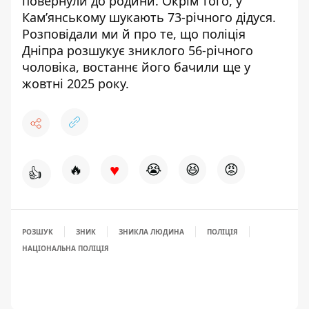
повернули до родини
. Окрім того,
у
Кам’янському шукають 73-річного дідуся
.
Розповідали ми й про те, що поліція
Дніпра
розшукує зниклого 56-річного
чоловіка
, востаннє його бачили ще у
жовтні 2025 року.
♥
🔥
😭
😆
😡
👍
РОЗШУК
ЗНИК
ЗНИКЛА ЛЮДИНА
ПОЛІЦІЯ
НАЦІОНАЛЬНА ПОЛІЦІЯ