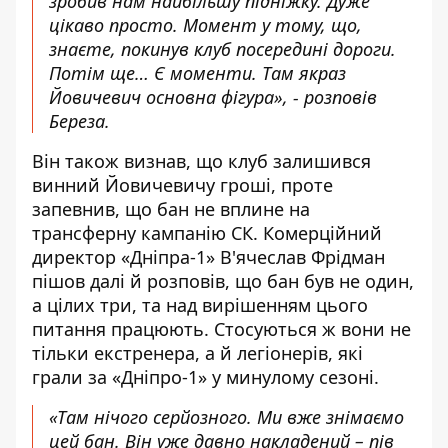
зробив нам найбільшу підніжку. Дуже
цікаво просто. Момент у тому, що,
знаєте, покинув клуб посередині дороги.
Потім ще… Є моменти. Там якраз
Йовичевич основна фігура», - розповів
Береза.
Він також визнав, що клуб залишився
винний Йовичевичу гроші, проте
запевнив, що бан не вплине на
трансферну кампанію СК. Комерційний
директор «Дніпра-1» В'ячеслав Фрідман
пішов далі й розповів, що
бан був не один,
а цілих три
, та над вирішенням цього
питання працюють. Стосуються ж вони не
тільки екстренера, а й легіонерів, які
грали за «Дніпро-1» у минулому сезоні.
«Там нічого серйозного. Ми вже знімаємо
цей бан. Він уже давно накладений – пів