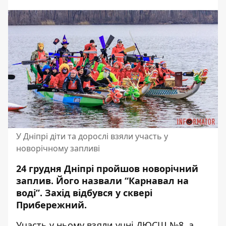
У Дніпрі діти та дорослі взяли участь у
новорічному запливі
24 грудня Дніпрі пройшов новорічний
заплив. Його назвали “Карнавал на
воді”. Захід відбувся
у сквері
Прибережний
.
Участь у ньому взяли учні ДЮСШ №8, а