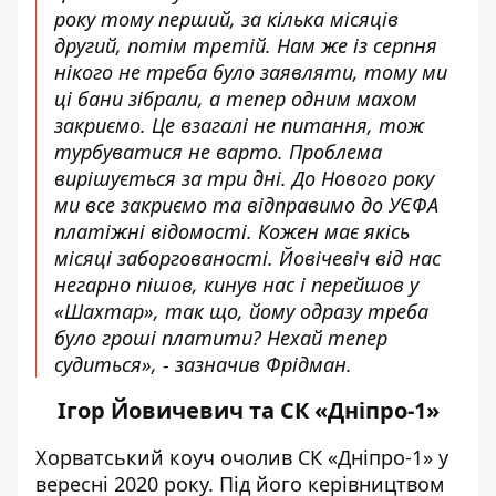
року тому перший, за кілька місяців
другий, потім третій. Нам же із серпня
нікого не треба було заявляти, тому ми
ці бани зібрали, а тепер одним махом
закриємо. Це взагалі не питання, тож
турбуватися не варто. Проблема
вирішується за три дні. До Нового року
ми все закриємо та відправимо до УЄФА
платіжні відомості. Кожен має якісь
місяці заборгованості. Йовічевіч від нас
негарно пішов, кинув нас і перейшов у
«Шахтар», так що, йому одразу треба
було гроші платити? Нехай тепер
судиться», - зазначив Фрідман.
Ігор Йовичевич та СК «Дніпро-1»
Хорватський коуч очолив СК «Дніпро-1» у
вересні 2020 року. Під його керівництвом