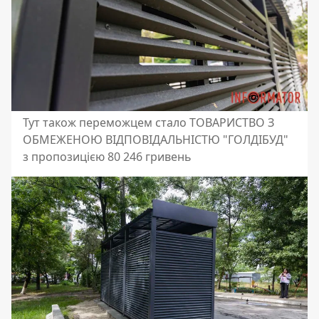
Тут також переможцем стало ТОВАРИСТВО З
ОБМЕЖЕНОЮ ВІДПОВІДАЛЬНІСТЮ "ГОЛДІБУД"
з пропозицією 80 246 гривень