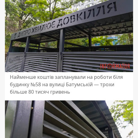
Найменше коштів запланували на роботи біля
будинку №58 на вулиці Батумській — трохи
більше 80 тисяч гривень