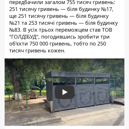
передбачили загалом 755 тисяч гривень:
251 тисячу гривень
— біля будинку №17,
ще
251 тисячу гривень
— біля будинку
№21 та
253 тисячі гривень
— біля будинку
№83. В усіх трьох переможцем став
ТОВ
"ГОЛДІБУД", погодившись зробити три
об'єкти
750 000 гривень, тобто по 250
тисяч гривень кожен.
Play