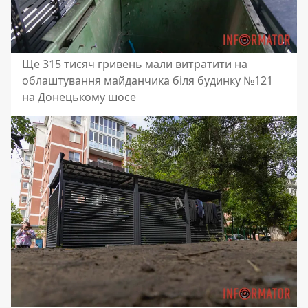
Ще 315 тисяч гривень мали витратити на
облаштування майданчика біля будинку №121
на Донецькому шосе