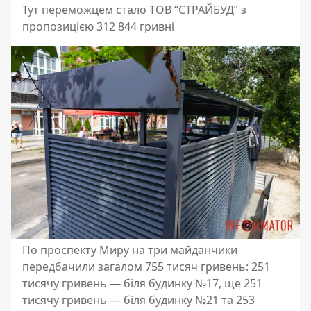
Тут переможцем стало ТОВ “СТРАЙБУД” з
пропозицією 312 844 гривні
По проспекту Миру на три майданчики
передбачили загалом 755 тисяч гривень: 251
тисячу гривень — біля будинку №17, ще 251
тисячу гривень — біля будинку №21 та 253