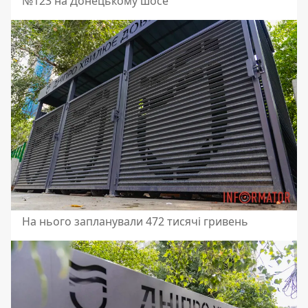
№123 на Донецькому шосе
На нього запланували 472 тисячі гривень