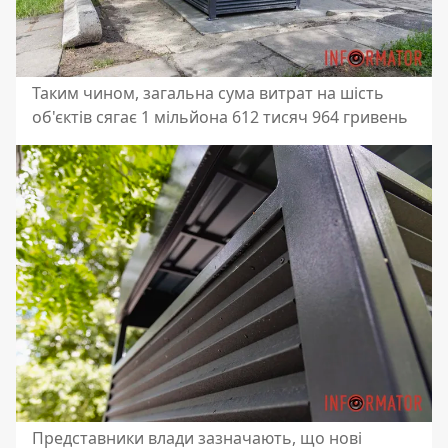
Таким чином, загальна сума витрат на шість
об'єктів сягає 1 мільйона 612 тисяч 964 гривень
Представники влади зазначають, що нові