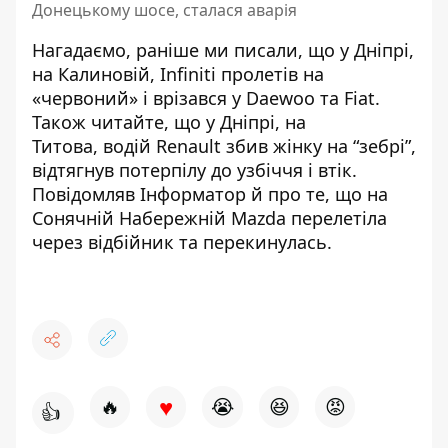
Донецькому шосе, сталася аварія
Нагадаємо, раніше ми писали, що
у Дніпрі,
на Калиновій, Infiniti пролетів на
«червоний» і врізався у Daewoo та Fiat
.
Також читайте, що у Дніпрі, на
Титова,
водій Renault збив жінку на “зебрі”
,
відтягнув потерпілу до узбіччя і втік.
Повідомляв Інформатор й про те, що на
Сонячній Набережній
Mazda перелетіла
через відбійник та перекинулась
.
♥
🔥
😭
😆
😡
👍