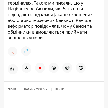
терміналах. Також ми писали, що у
Нацбанку роз’яснили, які банкноти
підпадають під класифікацію
зношених
або
старих
іноземних банкнот
. Раніше
Інформатор повідомляв, чому банки та
обмінники
відмовляються приймати
зношені купюри
.
♥
🔥
😭
😆
😡
👍
ГРОШІ
НОВИНИ УКРАЇНИ
БАНКИ