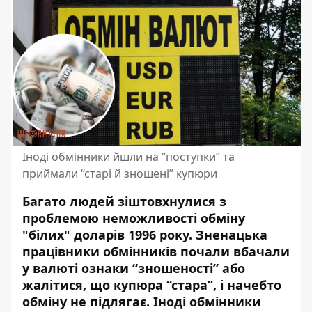
Іноді обмінники йшли на “поступки” та
приймали “старі й зношені” купюри
Багато людей зіштовхнулися з
проблемою неможливості обміну
"білих" доларів 1996 року. Зненацька
працівники обмінників почали
вбачали
у валюті ознаки “зношеності” або
жалітися, що купюра “стара”, і начебто
обміну не підлягає. Іноді обмінники