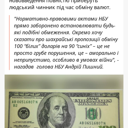
нововведення повністю приберуть
людський чинник під час обміну валют.
"Нормативно-правовими актами НБУ
прямо заборонено встановлювати будь-
які подібні обмеження. Окремо хочу
сказати про шахрайські пропозиції обміну
100 “білих” доларів на 90 “синіх” – це не
просто грубе порушення, це – аморально і
неприпустимо, особливо в умовах війни", -
нагадав голова НБУ Андрій Пишний.