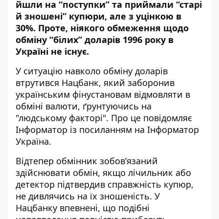
йшли на “поступки” та приймали “старі
й зношені” купюри, але з уцінкою в
30%. Проте, ніякого обмеження щодо
обміну “білих” доларів 1996 року в
Україні не існує.
У ситуацію навколо обміну доларів
втрутився Нацбанк, який заборонив
українським фінустановам відмовляти в
обміні валюти, ґрунтуючись на
"людському факторі". Про це повідомляє
Інформатор із посиланням на
Інформатор
Україна
.
Відтепер обмінник зобов’язаний
здійснювати обмін, якщо лічильник або
детектор підтвердив справжність купюр,
не дивлячись на їх зношеність. У
Нацбанку впевнені, що подібні