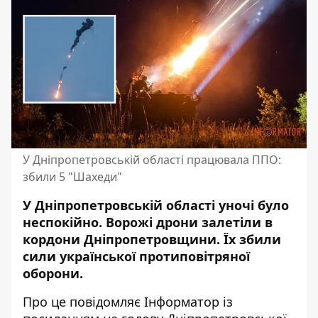
У Дніпропетровській області працювала ППО:
збили 5 "Шахеди"
У Дніпропетровській області уночі було
неспокійно. Ворожі дрони залетіли в
кордони Дніпропетровщини. Їх збили
сили української протиповітряної
оборони.
Про це повідомляє Інформатор із