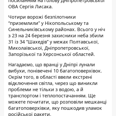
посиланням на голову Дніпропетровської
ОВА Сергія Лисака
.
Чотири ворожі безпілотники
“приземлили” у Нікопольському та
Синельниківському районах. Всього у ніч
з 23 на 24 березня захисники неба збили
31 із 34 “Шахедів” у межах Полтавської,
Миколаївської, Дніпропетровської,
Запорізької та Херсонської областей.
Нагадаємо, що вранці у Дніпрі лунали
вибухи,
понівечені 10 багатоповерхівок
.
Окрім того, в області
ввели екстрені
відключення світла
, через що виникли
проблеми не тільки з водою, а й
транспортом і теплопостачанням
. Ще
можете почитати, що розповіли мешканці
багатоповерхівки, яку
пошкодив уламок
російської ракети
.