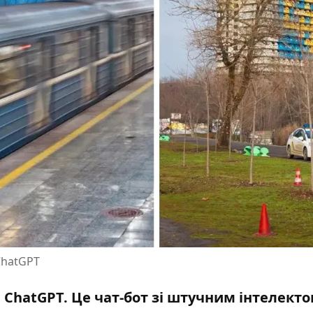
ChatGPT
в
ChatGPT
. Це чат-бот зі штучним інтелекто