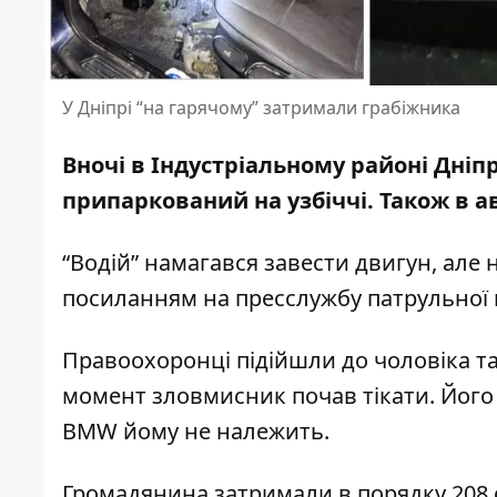
У Дніпрі “на гарячому” затримали грабіжника
Вночі в Індустріальному районі Дніп
припаркований на узбіччі. Також
в а
“Водій” намагався завести двигун, але
посиланням на пресслужбу
патрульної 
Правоохоронці підійшли до чоловіка 
момент зловмисник почав тікати. Його
BMW йому не належить.
Громадянина затримали в порядку 208 ст