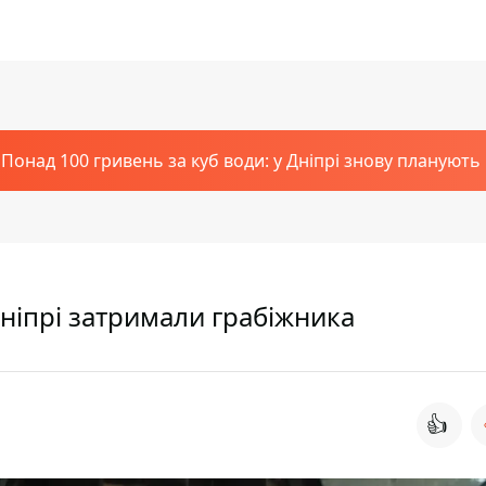
Понад 100 гривень за куб води: у Дніпрі знову планують
Дніпрі затримали грабіжника
👍