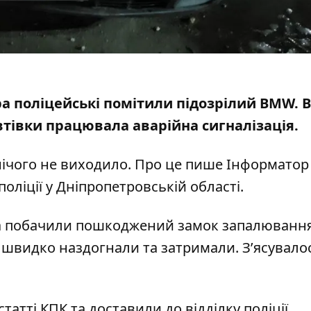
ра поліцейські помітили підозрілий BMW. В
втівки працювала
аварійна сигналізація.
 нічого не виходило. Про це пише Інформато
поліції у Дніпропетровській області.
та побачили пошкоджений замок запалювання
 швидко наздогнали та затримали. З’ясувало
атті КПК та доставили до відділку поліції.