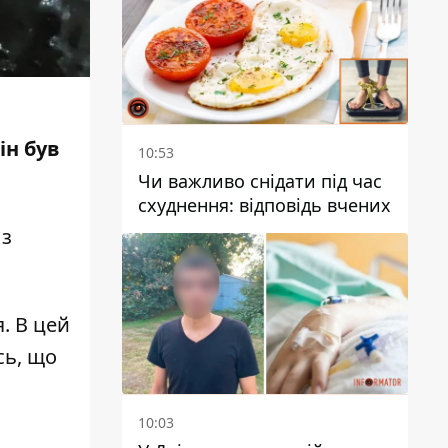
ін був
10:53
Чи важливо снідати під час
схуднення: відповідь вчених
р
з
. В цей
сь, що
10:03