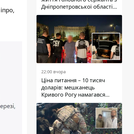
Дніпропетровської області
іпро,
Юрія Свистуна
22:00 вчора
Ціна питання – 10 тисяч
доларів: мешканець
Кривого Рогу намагався
переправити чоловіка до
Словаччини