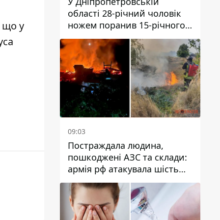
У Дніпропетровській
області 28-річний чоловік
ножем поранив 15-річного
 що у
хлопця
уса
09:03
Постраждала людина,
пошкоджені АЗС та склади:
армія рф атакувала шість
районів Дніпропетровської
області