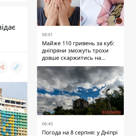
відає
08:01
Майже 110 гривень за куб:
дніпряни зможуть трохи
довше скаржитись на
заплановані тарифи на воду
на 2027 рік
06:45
Погода на 8 серпня: у Дніпрі