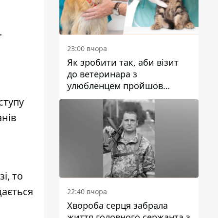
.
23:00 вчора
Як зробити так, аби візит
до ветеринара з
улюбленцем пройшов
спокійно: прості поради
ступу
анів
і, то
дається
22:40 вчора
Хвороба серця забрала
життя головного сержанта з