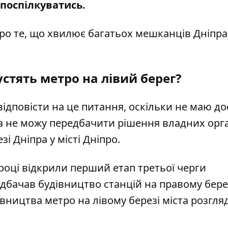
 поспілкуватись
.
ро те, що хвилює багатьох мешканців Дніпра
устять метро на лівий берег?
відповісти на це питання, оскільки не маю до
та не можу передбачити рішення владних орг
і Дніпра у місті Дніпро.
 році відкрили перший етап третьої черги
едбачав будівництво станцій на правому берез
ництва метро на лівому березі міста розгля