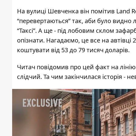
На вулиці Шевченка він помітив Land Ro
“перевертаються” так, аби було видно л
“Таксі”. А ще - під лобовим склом зафа
опізнати. Нагадаємо, це все на автівці 
коштувати від 53 до 79 тисяч доларів.
Читач повідомив про цей факт на лінію
слідчий. Та чим закінчилася історія - не