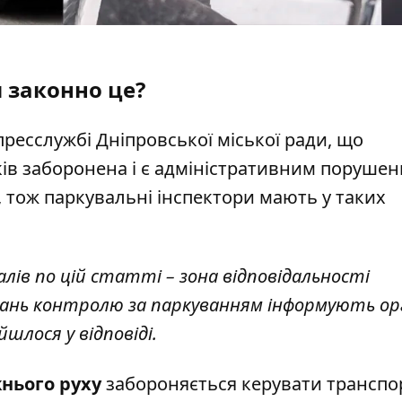
 законно це?
пресслужбі Дніпровської міської ради, що
ків заборонена
і є адміністративним порушен
 тож паркувальні інспектори мають у таких
ів по цій статті – зона відповідальності
питань контролю за паркуванням інформують о
йшлося у відповіді.
жнього руху
забороняється
керувати трансп