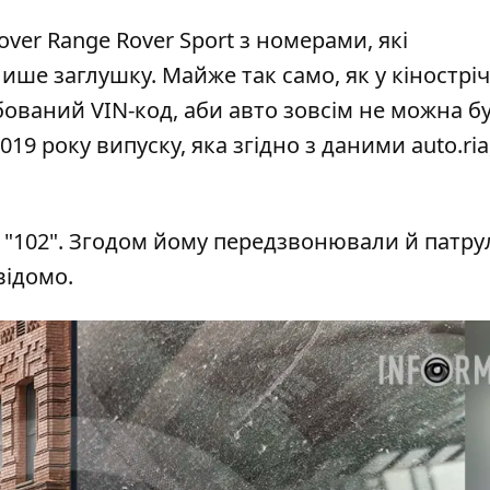
ver Range Rover Sport з номерами, які
ише заглушку. Майже так само, як у кіностріч
рбований VIN-код, аби авто зовсім не можна б
2019 року випуску, яка згідно з даними auto.ri
 "102". Згодом йому передзвонювали й патрул
відомо.