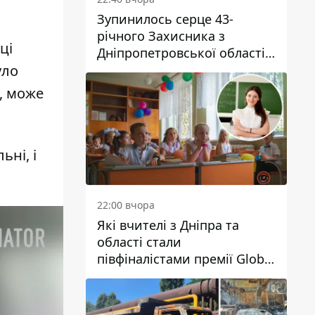
Зупинилось серце 43-
річного Захисника з
ці
Дніпропетровської області
Євгена Зінченка
уло
a, може
ьні, і
22:00 вчора
Які вчителі з Дніпра та
області стали
півфіналістами премії Global
Teacher Prize Ukraine 2026