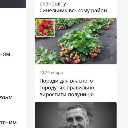
ревнощі: у
Синельниківському районі
затримали 49-річного
чоловіка за вбивство
ням.
20:20 вчора
Поради для власного
городу: як правильно
виростити полуницю
ргани
ортним