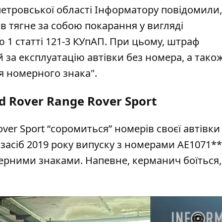
опетровської області Інформатору повідомили
ів
тягне за собою покарання у вигляді
ю 1 статті 121-3 КУпАП. При цьому, штраф
 за експлуатацію автівки без номера, а також
ня номерного знака
".
 Rover Range Rover Sport
Rover Sport “соромиться” номерів своєї автівк
засіб 2019 року випуску з номерами АЕ1071**
мерними знаками. Напевне, керманич боїться,