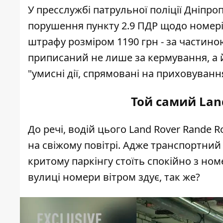
У пресслужбі патрульної поліції Дніпр
порушення пункту 2.9 ПДР щодо номер
штрафу
розміром 1190 грн - за частино
приписаний не лише за кермування, а й
"
умисні дії, спрямовані на приховуван
Той самий Land
До речі, водій цього Land Rover Rande 
на свіжому повітрі. Адже транспортний 
критому паркінгу стоїть спокійно з но
вулиці номери вітром здує, так же?