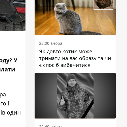
23:00 вчора
Як довго котик може
тримати на вас образу та чи
оду? У
є спосіб вибачитися
плати
ра
го і
вів один
22:40 вчора