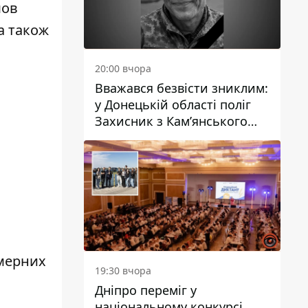
шов
а також
20:00 вчора
Вважався безвісти зниклим:
у Донецькій області поліг
Захисник з Кам’янського
Антон Красовський
омерних
19:30 вчора
Дніпро переміг у
національному конкурсі