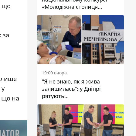
, що
«Молодіжна столиця
України – 2026»
 за
19:00 вчора
и лише
"Я не знаю, як я жива
 у
залишилась": у Дніпрі
рятують
 що на
військовослужбовицю та
мати чотирьох дітей, яку
поранив КАБ