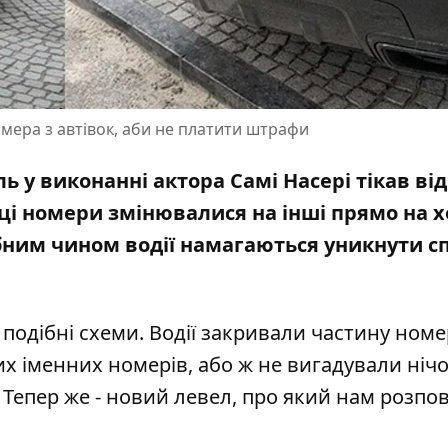
омера з автівок, аби не платити штрафи
ль у виконанні актора Самі Насері тікав від
івці номери змінювалися на інші прямо на х
ібним чином водії намагаються уникнути с
одібні схеми. Водії
закривали частину номе
их іменних номерів
, або ж не вигадували нічо
. Тепер же - новий левел, про який нам розпо