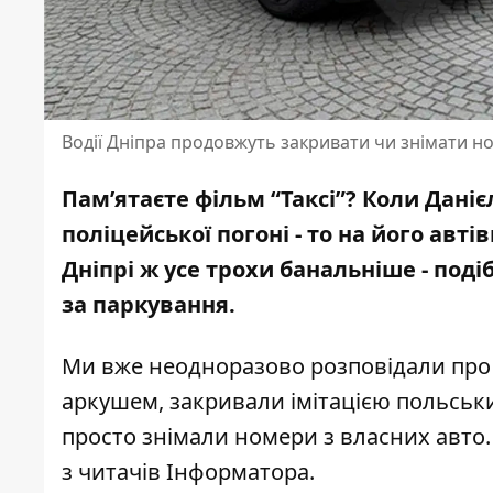
Водії Дніпра продовжуть закривати чи знімати н
Пам’ятаєте фільм “Таксі”? Коли Даніє
поліцейської погоні - то на його авт
Дніпрі ж усе трохи банальніше - под
за паркування.
Ми вже неодноразово розповідали про п
аркушем, закривали
імітацією польськ
просто
знімали номери з власних авто
з читачів Інформатора.