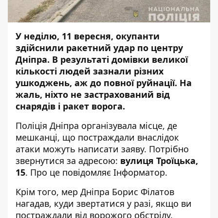
У неділю, 11 вересня, окупанти
здійснили ракетний удар по центру
Дніпра
. В результаті домівки великої
кількості людей зазнали різних
ушкоджень, аж до повної руйнації.
На
жаль, ніхто не застрахований від
снарядів і ракет ворога.
Поліція Дніпра організувала місце, де
мешканці, що постраждали внаслідок
атаки можуть написати заяву. Потрібно
звернутися за адресою:
вулиця Троїцька,
15
. Про це повідомляє Інформатор.
Крім того, мер Дніпра Борис Філатов
нагадав, куди звертатися у разі, якщо ви
постраждали від ворожого обстрілу.