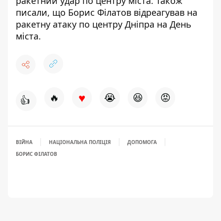
ракетний удар по центру міста
. Також
писали, що
Борис Філатов відреагував на
ракетну атаку по центру Дніпра на День
міста
.
♥
🔥
😭
😆
😡
👍
ВІЙНА
НАЦІОНАЛЬНА ПОЛІЦІЯ
ДОПОМОГА
БОРИС ФІЛАТОВ