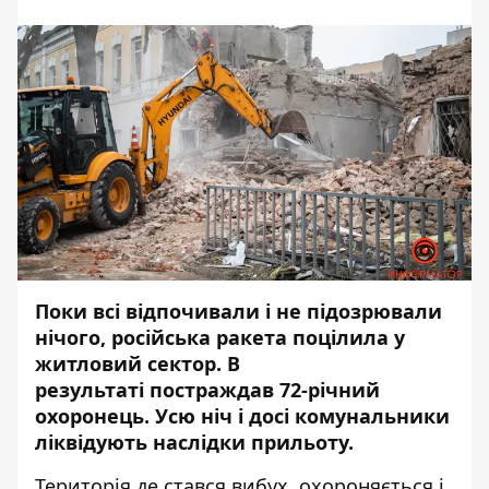
Поки всі відпочивали і не підозрювали
нічого,
російська ракета поцілила у
житловий сектор
. В
результаті
постраждав 72-річний
охоронець
. Усю ніч і досі комунальники
ліквідують наслідки прильоту.
Територія де стався вибух, охороняється і