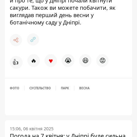
й про те, що
у Дніпрі почали квітнути
сакури
. Також ви можете побачити,
як
виглядав перший день весни у
ботанічному саду у Дніпрі
.
♥
🔥
😭
😆
😡
👍
ФОТО
СУСПІЛЬСТВО
ПАРК
ВЕСНА
15:06, 06 квітня 2025
Погода на 7 квітня: у Дніпрі буде сильна