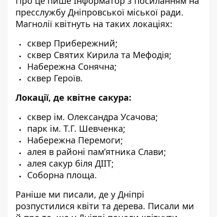
Про це пише Інформатор з посиланням на
пресслужбу Дніпровської міської ради.
Магнолії квітнуть на таких локаціях:
сквер Прибережний;
сквер Святих Кирила та Мефодія;
Набережна Сонячна;
сквер Героїв.
Локації, де квітне сакура:
сквер ім. Олександра Усачова;
парк ім. Т.Г. Шевченка;
Набережна Перемоги;
алея в районі памʼятника Слави;
алея сакур біля ДІІТ;
Соборна площа.
Раніше ми писали,
де у Дніпрі
розпустилися квіти та дерева
. Писали ми