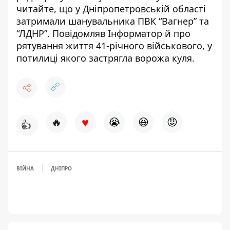
читайте, що у Дніпропетровській області
затримали шанувальника ПВК “Вагнер”
та
“ЛДНР”. Повідомляв Інформатор й про
рятування
життя 41-річного військового
, у
потилиці якого застрягла ворожа куля.
♥
🔥
😭
😆
😡
👍
ВІЙНА
ДНІПРО