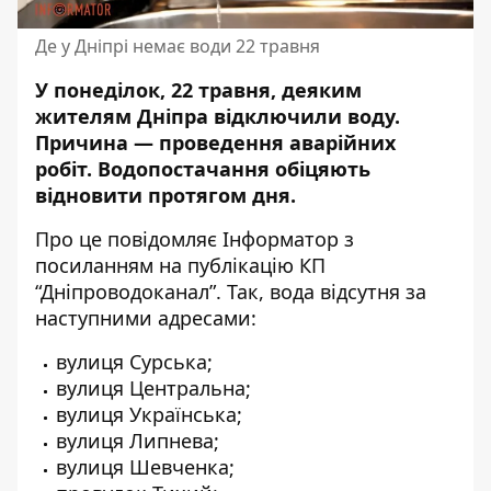
Де у Дніпрі немає води 22 травня
У понеділок, 22 травня, деяким
жителям Дніпра відключили воду.
Причина —
проведення аварійних
робіт.
Водопостачання обіцяють
відновити протягом дня.
Про це повідомляє Інформатор з
посиланням на публікацію КП
“Дніпроводоканал”
. Так, вода відсутня за
наступними адресами:
вулиця Сурська;
вулиця Центральна;
вулиця Українська;
вулиця Липнева;
вулиця Шевченка;