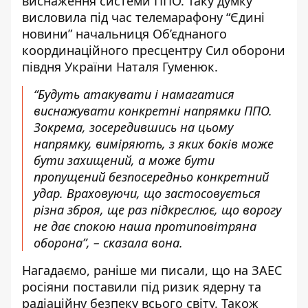
виснаження системи ППО. Таку думку
висловила під час телемарафону “Єдині
новини” начальниця Об’єднаного
координаційного пресцентру Сил оборони
півдня України Наталя Гуменюк.
“Будуть атакувати і намагатися
виснажувати конкретні напрямки ППО.
Зокрема, зосередившись на цьому
напрямку, виміряють, з яких боків може
бути захищений, а може бути
пропущений безпосередньо конкретний
удар. Враховуючи, що застосовується
різна зброя, ще раз підкреслює, що ворогу
не дає спокою наша протиповітряна
оборона”, – сказала вона.
Нагадаємо, раніше ми писали, що
на ЗАЕС
росіяни поставили під ризик ядерну та
радіаційну безпеку всього світу
.
Також