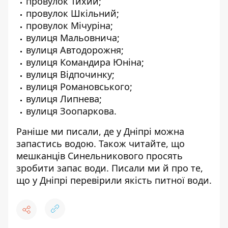
провулок Тихий;
провулок Шкільний;
провулок Мічуріна;
вулиця Мальовнича;
вулиця Автодорожня;
вулиця Командира Юніна;
вулиця Відпочинку;
вулиця Романовського;
вулиця Липнева;
вулиця Зоопаркова.
Раніше ми писали, де у Дніпрі
можна
запастись водою
. Також читайте, що
мешканців Синельникового
просять
зробити запас води
. Писали ми й про те,
що у Дніпрі
перевірили якість питної води
.