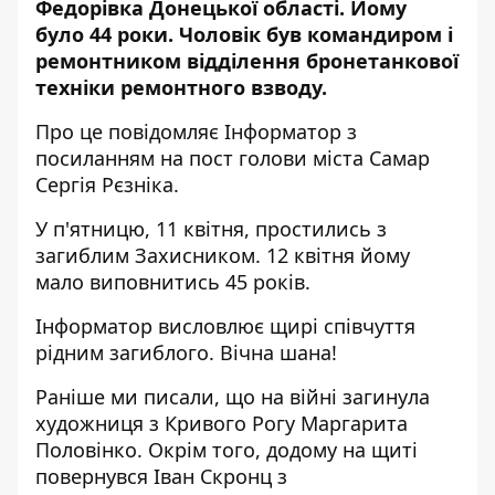
Федорівка Донецької області. Йому
було 44 роки. Чоловік був командиром і
ремонтником відділення бронетанкової
техніки ремонтного взводу.
Про це повідомляє Інформатор з
посиланням на
пост голови міста Самар
Сергія Рєзніка
.
У п'ятницю, 11 квітня, простились з
загиблим Захисником. 12 квітня йому
мало виповнитись 45 років.
Інформатор висловлює щирі співчуття
рідним загиблого. Вічна шана!
Раніше ми писали, що на війні
загинула
художниця з Кривого Рогу
Маргарита
Половінко. Окрім того, додому
на щиті
повернувся Іван Скронц
з