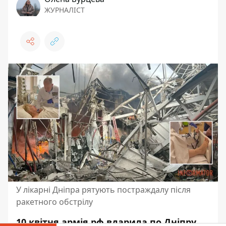
ЖУРНАЛІСТ
У лікарні Дніпра рятують постраждалу після
ракетного обстрілу
10 квітня армія рф вдарила по Дніпру