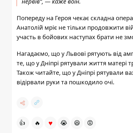
нервів”,
— каже воїн.
Попереду на Героя чекає складна операц
Анатолій мріє не тільки продовжити вій
участь в бойових наступах брати не з
Нагадаємо, що у Львові
рятують від амп
те, що у Дніпрі
рятували життя матері т
Також читайте, що у Дніпрі рятували в
відірвали руки та пошкодило очі
.
♥
👍
🔥
😭
😆
😡