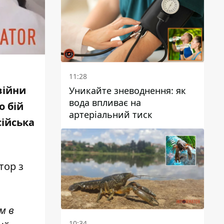
11:28
війни
Уникайте зневоднення: як
вода впливає на
 бій
артеріальний тиск
сійська
атор
з
м в
10:34