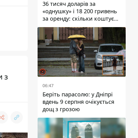
36 тисяч доларів за
«однушку» і 18 200 гривень
за оренду: скільки коштує
житло у Дніпропетровської
області
и з
06:47
Беріть парасолю: у Дніпрі
вдень 9 серпня очікується
дощ з грозою