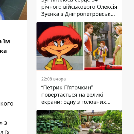
річного військового Олексія
Зуєнка з Дніпропетровської
області
 їм
нка
22:08 вчора
“Петрик П’яточкин”
повертається на великі
екрани: одну з головних
ького
ролей зіграє 9-річний
дніпрянин Олександр
» з
Войтеховський
а їх