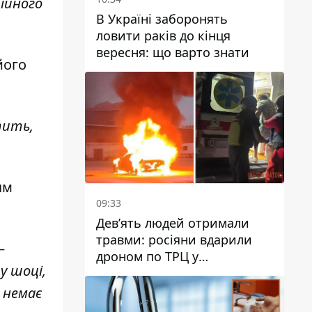
ційного
В Україні заборонять
ловити раків до кінця
вересня: що варто знати
його
тить,
ям
09:33
Дев’ять людей отримали
травми: росіяни вдарили
—
дроном по ТРЦ у
у шоці,
Павлограді, чи
працюватиме заклад надалі
 немає