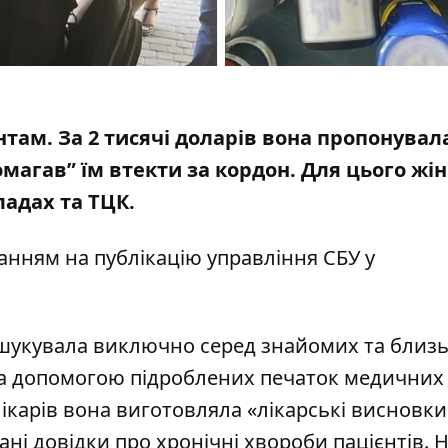
ам. За 2 тисячі доларів вона пропонувала
магав” їм втекти за кордон. Для цього жі
ладах та ТЦК
.
ланням на
публікацію управління СБУ у
дшукувала виключно серед знайомих та близ
За допомогою підроблених печаток медичних
ікарів вона виготовляла «лікарські висновки
і довідки про хронічні хвороби пацієнтів. Н