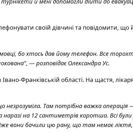
ва турнікети й мені допомогли дійти до евакуа
ефонувати своїй дівчині та повідомити, що 
омовці, бо хтось дав йому телефон. Все торох
 шокована", — розповідає Олександра Ус.
в Івано-Франківській області. На щастя, лікар
 що незрозуміла. Там потрібна важка операція 
ка наразі на 12 сантиметрів коротша. Всі були 
же вони бачили цю рану, що там немає ліктя,