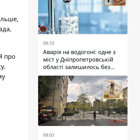
ільше,
вда,
08:33
Аварія на водогоні: одне з
й про
міст у Дніпропетровській
у.
області залишилось без
води
му
08:03