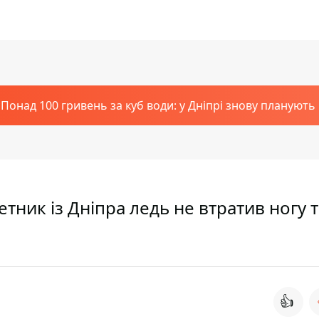
Понад 100 гривень за куб води: у Дніпрі знову планують
етник із Дніпра ледь не втратив ногу т
👍