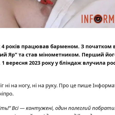
ж 4 років працював барменом. З початком 
ний Яр” та став мінометником.
Перший його
. 1 вересня 2023 року у бліндаж влучила ро
іг ні на ногу, ні на руку. Про це пише Інформ
ніпро
.
ожіть!” Всі — контужені, один полеглий побрати