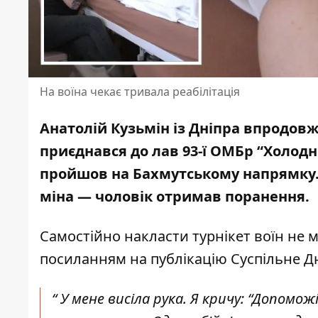
На воїна чекає тривала реабілітація
Анатолій Кузьмін із Дніпра впродов
приєднався до лав 93-ї ОМБр “Холод
пройшов на Бахмутському напрямку
міна — чоловік отримав поранення.
Самостійно накласти турнікет воїн не м
посиланням на публікацію Суспільне Д
“ У мене висіла рука. Я кричу: “Допом