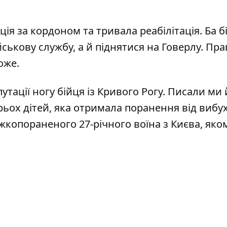
ія за кордоном та тривала реабілітація. Ба б
ськову службу, а й піднятися на Говерлу. Пра
може.
утації ногу бійця
із Кривого Рогу. Писали ми 
рьох дітей
, яка отримала поранення від вибух
ажкопораненого 27-річного воїна з Києва,
яко