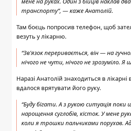
мене на руках. Один з бійців наклав д
транспорту”,
— каже Анатолій.
Там боєць попросив телефон, щоб зател
везуть у лікарню.
“Зв'язок переривається, він — на гучн
нічого не чути, нічого не зрозуміло. Я
Наразі Анатолій знаходиться в лікарні 
вдалося врятувати його руку.
“Буду бігати. А з рукою ситуація поки
нарощення суглобів, кісток. У мене ру
коли я трошки пальчиками порухав. Ад