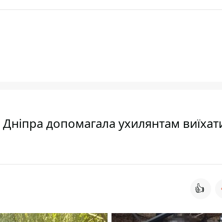
з Дніпра допомагала ухилянтам виїхат
👍