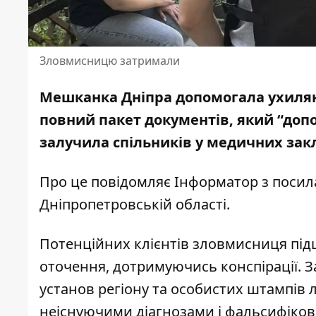
Зловмисницю затримали
Мешканка Дніпра допомогала ухилянт
повний пакет документів, який “допо
залучила спільників
у медичних зак
Про це повідомляє Інформатор з поси
Дніпропетровській області
.
Потенційних клієнтів зловмисниця пі
оточення, дотримуючись конспірації. 
установ регіону та особистих штампів л
неіснуючими діагнозами і фальсифікован