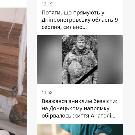
12:19
Потяги, що прямують у
Дніпропетровську область 9
серпня, сильно
затримуються
11:58
Вважався зниклим безвісти:
на Донецькому напрямку
обірвалось життя Анатолія
Ткачука з
Дніпропетровської області