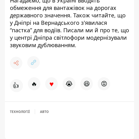
Нагадаємо, що в Україні
вводять
обмеження для вантажівок на дорогах
державного значення
. Також читайте, що
у Дніпрі на Вернадського
з'явилася
“пастка” для водіїв
. Писали ми й про те, що
у центрі Дніпра
світлофори модернізували
звуковим дублюванням
.
♥
🔥
😭
😆
😡
👍
ТЕХНОЛОГІЇ
АВТО