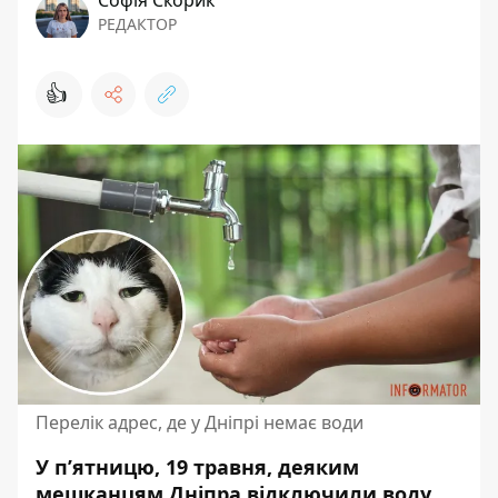
Софія Скорик
РЕДАКТОР
👍
Перелік адрес, де у Дніпрі немає води
У п’ятницю, 19 травня, деяким
мешканцям Дніпра відключили воду.