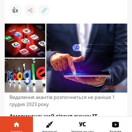
👍
Видалення акантів розпочнеться не раніше 1
грудня 2023 року
Американський гігант ринку IT
компанія Google анонсувала, що
збирається видаляти акаунти та дані
Головна
Актуально
Україна на часі
Youtube