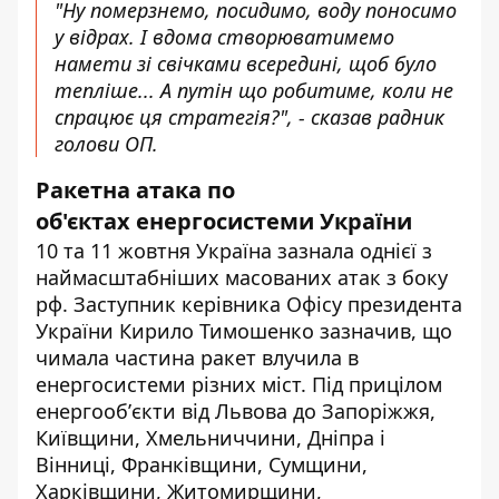
"Ну померзнемо, посидимо, воду поносимо
у відрах. І вдома створюватимемо
намети зі свічками всередині, щоб було
тепліше... А путін що робитиме, коли не
спрацює ця стратегія?", - сказав радник
голови ОП.
Ракетна атака по
об'єктах енергосистеми України
10 та 11 жовтня Україна
зазнала
однієї з
наймасштабніших масованих атак з боку
рф. Заступник керівника Офісу президента
України Кирило Тимошенко зазначив, що
чимала частина ракет влучила в
енергосистеми різних міст. Під прицілом
енергообʼєкти від Львова до Запоріжжя,
Київщини, Хмельниччини, Дніпра і
Вінниці, Франківщини, Сумщини,
Харківщини, Житомирщини,