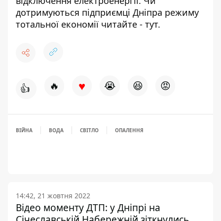
відключення електроенергії
. Чи
дотримуються підприємці Дніпра режиму
тотальної економії читайте -
тут
.
♥
🔥
😭
😆
😡
👍
ВІЙНА
ВОДА
СВІТЛО
ОПАЛЕННЯ
14:42, 21 жовтня 2022
Відео моменту ДТП: у Дніпрі на
Січеславській Набережній зіткнулись