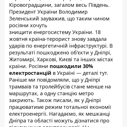
Кіровоградщини, загалом весь Південь.
Президент України Володимир
Зеленський зауважив, що таким чином
росіяни хочуть
знищити
енергосистему
України. 18
жовтня країна-терорист знову
завдала
ударів
по енергетичній інфраструктурі. В
результаті пошкоджено об'єкти у Дніпрі,
Житомирі, Харкові, Києві та інших містах
країни. Росіяни
пошкодили 30%
електростанцій
в Україні — деталі
тут
.
Раніше ми повідомляли, що
у Дніпрі
трамваїв та тролейбусів стане менше на
маршрутах, а одну станцію метро
закриють
. Також писали, як
у Дніпрі
працюватиме режим тотальної економії
електроенергії
. Нагадаємо,
як мешканці
Дніпра та області можуть дізнатися про