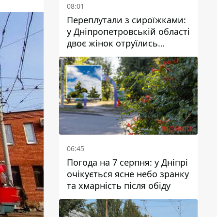
08:01
Переплутали з сироїжками:
у Дніпропетровській області
двоє жінок отруїлись
грибами
06:45
Погода на 7 серпня: у Дніпрі
очікується ясне небо зранку
та хмарність після обіду