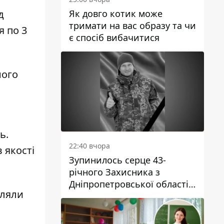
Як довго котик може
д
тримати на вас образу та чи
я по 3
є спосіб вибачитися
ного
ь.
22:40 вчора
 якості
Зупинилось серце 43-
річного Захисника з
Дніпропетровської області
мляли
Євгена Зінченка