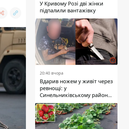
У Кривому Розі дві жінки
підпалили вантажівку
20:40 вчора
Вдарив ножем у живіт через
ревнощі: у
Синельниківському районі
затримали 49-річного
чоловіка за вбивство