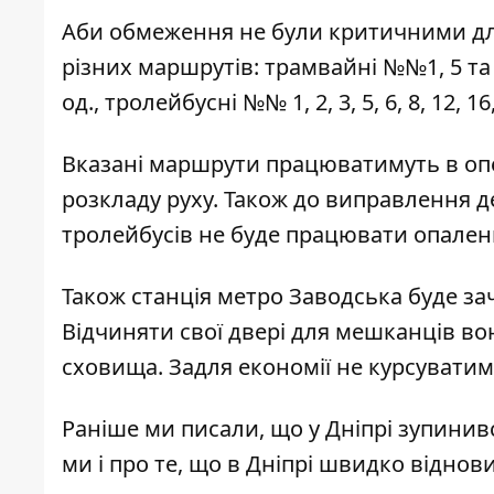
Аби обмеження не були критичними для
різних маршрутів: трамвайні №№1, 5 та
од., тролейбусні №№ 1, 2, 3, 5, 6, 8, 12, 1
Вказані маршрути працюватимуть в оп
розкладу руху. Також до виправлення де
тролейбусів не буде працювати опален
Також станція метро Заводська буде зач
Відчиняти свої двері для мешканців во
сховища. Задля економії не курсуватиме
Раніше ми писали, що у Дніпрі
зупинивс
ми і про те, що в Дніпрі швидко
віднов