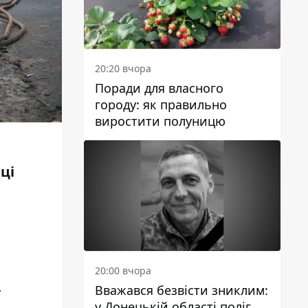
20:20 вчора
Поради для власного
городу: як правильно
виростити полуницю
ці
20:00 вчора
Вважався безвісти зниклим:
у
у Донецькій області поліг