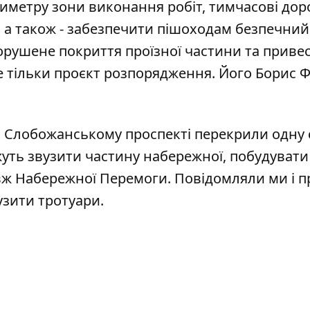
риметру зони виконання робіт, тимчасові дор
, а також - забезпечити пішоходам безпечний
орушене покриття проїзної частини та приве
е тільки проєкт розпорядження. Його Борис Ф
на Слобожанському проспекті
перекрили одну 
ожуть
звузити частину набережної
, побудувати
вж Набережної Перемоги. Повідомляли ми і пр
узити тротуари
.