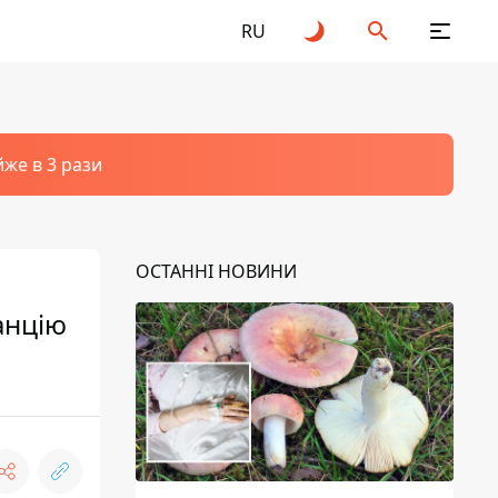
RU
йже в 3 рази
ОСТАННІ НОВИНИ
анцію