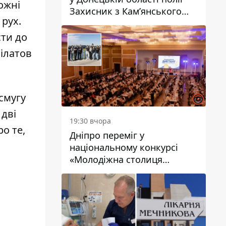
ожні
Захисник з Кам’янського
 рух.
Антон Красовський
сти до
ілатов
смугу
 дві
19:30 вчора
о те,
Дніпро переміг у
національному конкурсі
«Молодіжна столиця
України – 2026»