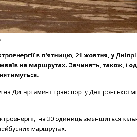
у
роенергії в п'ятницю, 21 жовтня, у Дніпрі
мваїв на маршрутах. Зачинять, також, і од
инятимуться.
 на Департамент транспорту Дніпровської мі
ктроенергії, на 20 одиниць зменшиться кільк
лейбусних маршрутах.