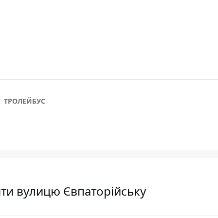
ТРОЛЕЙБУС
ити вулицю Євпаторійську