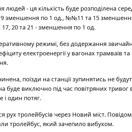
 людей - ця кількість буде розподілена сере
 9 зменшення по 1 од., №№11 та 15 зменшенн
6, 17, 20 та 21 - зменшення по 1 од.
еративному режимі, без додержання звичай
фіциту електроенергії у вагонах трамваїв та
ня.
инена, поїзди на станції зупинятись не будут
на буде виключно під час повітряних тривог в
 і один потяг.
я рух тролейбусів
через Новий міст. Повідо
или тролейбус
, який зачепило вибухом.