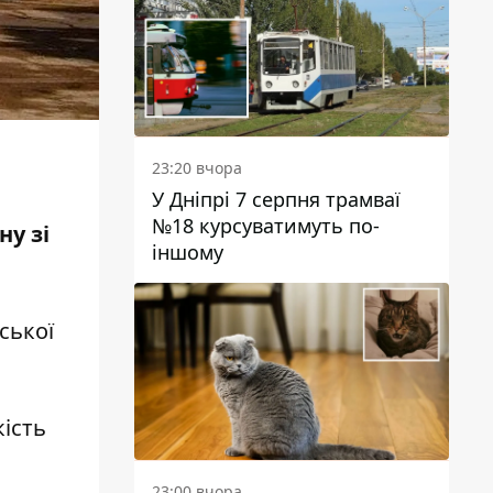
23:20 вчора
У Дніпрі 7 серпня трамваї
№18 курсуватимуть по-
ну зі
іншому
ської
ість
23:00 вчора