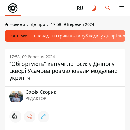
RU
Новини
Дніпро
17:58, 9 Березня 2024
Понад 100 гривень за куб води: у Дніпрі знов
ТОПТЕМА:
17:58, 09 березня 2024
“Обгортують” квітучі лотоси: у Дніпрі у
сквері Усачова розмалювали модульне
укриття
Софія Скорик
РЕДАКТОР
👍