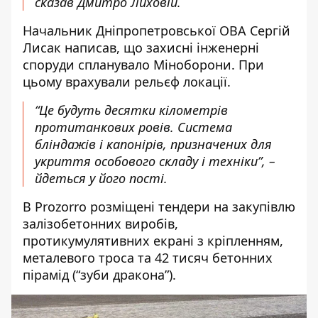
сказав Дмитро Лиховій.
Начальник Дніпропетровської ОВА Сергій
Лисак написав
, що захисні інженерні
споруди спланувало Міноборони. При
цьому врахували рельєф локації.
“Це будуть десятки кілометрів
протитанкових ровів. Система
бліндажів і капонірів, призначених для
укриття особового складу і техніки”, –
йдеться у його пості.
В Prozorro розміщені тендери
на закупівлю
залізобетонних виробів,
протикумулятивних екрані з кріпленням,
металевого троса та 42 тисяч бетонних
пірамід (“зуби дракона”).