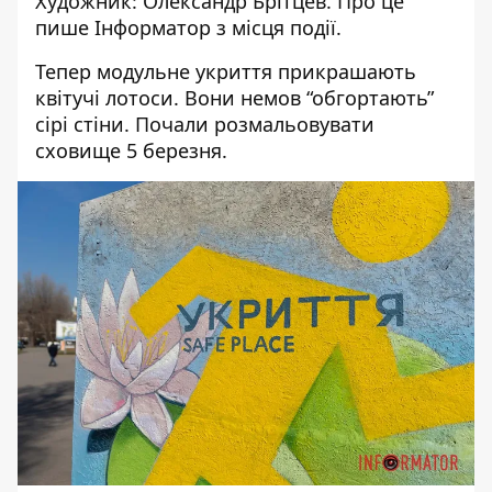
Художник: Олександр Брітцев. Про це
пише Інформатор з місця події.
Тепер модульне укриття прикрашають
квітучі лотоси. Вони немов “обгортають”
сірі стіни. Почали розмальовувати
сховище 5 березня.