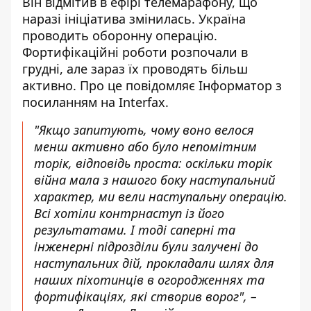
Він відмітив в ефірі телемарафону, що
наразі ініціатива змінилась. Україна
проводить оборонну операцію.
Фортифікаційні роботи розпочали в
грудні, але зараз їх проводять більш
активно. Про це повідомляє Інформатор
з
посиланням на Interfax
.
"Якщо запитують, чому воно велося
менш активно або було непомітним
торік, відповідь проста: оскільки торік
війна мала з нашого боку наступальний
характер, ми вели наступальну операцію.
Всі хотіли контрнаступ із його
результатами. І тоді саперні та
інженерні підрозділи були залучені до
наступальних дій, прокладали шлях для
наших піхотинців в огородженнях та
фортифікаціях, які створив ворог", –