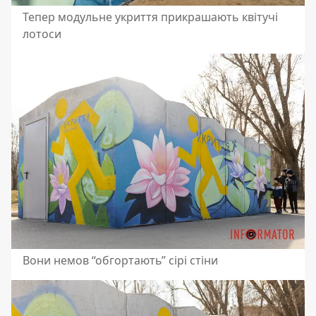
Тепер модульне укриття прикрашають квітучі
лотоси
Вони немов “обгортають” сірі стіни