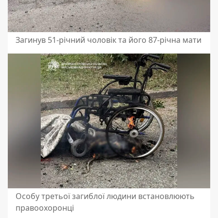
Загинув 51-річний чоловік та його 87-річна мати
Особу третьої загиблої людини встановлюють
правоохоронці