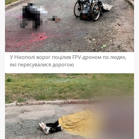
У Нікополі ворог поцілив FPV-дроном по людях,
які пересувалися дорогою